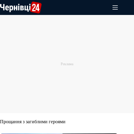
Перейти
до
вмісту
Прощання з загиблими героями