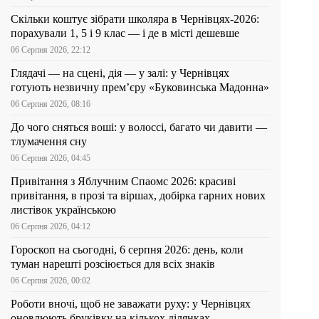
Скільки коштує зібрати школяра в Чернівцях-2026:
порахували 1, 5 і 9 клас — і де в місті дешевше
06 Серпня 2026, 22:12
Глядачі — на сцені, дія — у залі: у Чернівцях
готують незвичну прем’єру «Буковинська Мадонна»
06 Серпня 2026, 08:16
До чого сняться воші: у волоссі, багато чи давити —
тлумачення сну
06 Серпня 2026, 04:45
Привітання з Яблучним Спаомс 2026: красиві
привітання, в прозі та віршах, добірка гарних нових
листівок українською
06 Серпня 2026, 04:12
Гороскоп на сьогодні, 6 серпня 2026: день, коли
туман нарешті розсіюється для всіх знаків
06 Серпня 2026, 00:02
Роботи вночі, щоб не заважати руху: у Чернівцях
оновлюють бруківку на кількох ділянках