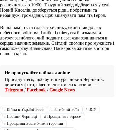
розпочнеться о 10:00. Траурний захід відбудеться у селі
Новий Киселів, де зберуться рідні, побратими та
небайдужі громадяни, щоб вшанувати пам’ять Героя.
Вічна пам’ять та слава захиснику, який став до лав
небесного воїнства. Глибокі співчуття близьким та
друзям загиблого, чий подвиг назавжди залишиться в
серцях вдячних земляків. Світлий спомин про мужність і
самопожертву Владислава Паскарюка житиме в історії
нашого краю.
Не пропускайте найважливіше
Приєднуйтесь, щоб бути в курсі новин Чернівців,
дивитися фото, відео та читати ексклюзиви —
Telegram
/
Facebook
/
Google News
#
Війна в Україні 2026
#
Загиблий воїн
#
ЗСУ
#
Новини Чернівці
#
Прощання з героєм
#
Прощання з загиблими героями