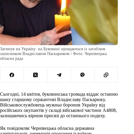
Загинув на Україну: на Буковині прощаються із загиблим
захисником Владиславом Паскарюком / Фото: Чернівецька
обласна рада
Сьогодні, 14 квітня, буковинська громада віддає останню
шану старшому сержантові Владиславу Паскарюку.
Військовослужбовець мужньо боронив Україну від
російських окупантів у складі військової частини А4808,
залишаючись вірним присязі до останнього подиху.
Як повідомляє Чернівецька обласна державна
адміністрація, церемонія прощання із воїном