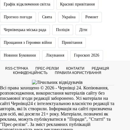
Графік відключення світла
Красиві привітання
Прогноз погоди
Свята
Україна
Ремонт
Чернівецька міська рада
Поліція
Діти
Прощання з Героями війни
Привітання
Новини Буковини
Лікування
Гороскоп 2026
RSS-СТРІЧКА
ПРЕС-РЕЛІЗИ
КОНТАКТИ
РЕДАКЦІЯ
КОНФІДЕНЦІЙНІСТЬ
ПРАВИЛА КОРИСТУВАННЯ
Всі права захищено © 2026 - Чернівці 24. Копіювання,
розповсюдження, використання матеріалів сайту без
письмової згоди редакції заборонено. Усі матеріали на
сайті
Чернівці24
є інтелектуальною власністю редакції та
авторів, які їх створили. Інформація на сайті призначена
для осіб, які досягли 21+ року. Матеріали, позначені як
реклама, можуть публікуватися в "Поради", "Статті" та
"Прес-релізи". За зміст рекламних публікацій
відповідальність несе рекламодавець.