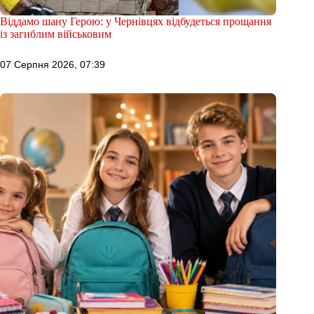
Віддамо шану Герою: у Чернівцях відбудеться прощання
із загиблим військовим
07 Серпня 2026, 07:39