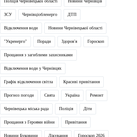
Поліція Чернівецької області
Новини Чернівців
ЗСУ
Чернівціобленерго
ДТП
Відключення води
Новини Чернівецької області
"Укренерго"
Поради
Здоров'я
Гороскоп
Прощання з загиблими захисниками
Відключення води у Чернівцях
Графік відключення світла
Красиві привітання
Прогноз погоди
Свята
Україна
Ремонт
Чернівецька міська рада
Поліція
Діти
Прощання з Героями війни
Привітання
Новини Буковини
Лікування
Гороскоп 2026