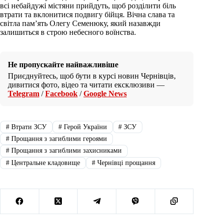
всі небайдужі містяни прийдуть, щоб розділити біль
втрати та вклонитися подвигу бійця. Вічна слава та
світла пам’ять Олегу Семенюку, який назавжди
залишиться в строю небесного воїнства.
Не пропускайте найважливіше
Приєднуйтесь, щоб бути в курсі новин Чернівців,
дивитися фото, відео та читати ексклюзиви —
Telegram
/
Facebook
/
Google News
#
Втрати ЗСУ
#
Герой України
#
ЗСУ
#
Прощання з загиблими героями
#
Прощання з загиблими захисниками
#
Центральне кладовище
#
Чернівці прощання