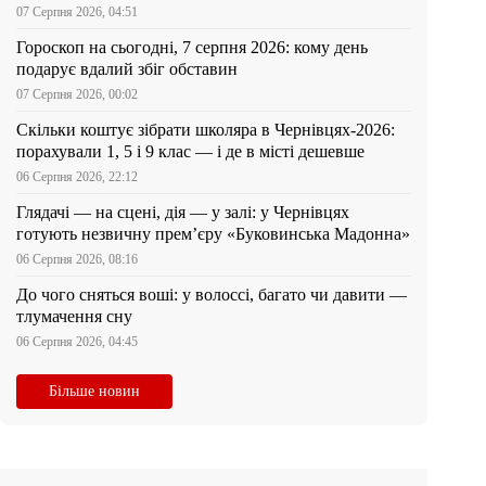
07 Серпня 2026, 04:51
Гороскоп на сьогодні, 7 серпня 2026: кому день
подарує вдалий збіг обставин
07 Серпня 2026, 00:02
Скільки коштує зібрати школяра в Чернівцях-2026:
порахували 1, 5 і 9 клас — і де в місті дешевше
06 Серпня 2026, 22:12
Глядачі — на сцені, дія — у залі: у Чернівцях
готують незвичну прем’єру «Буковинська Мадонна»
06 Серпня 2026, 08:16
До чого сняться воші: у волоссі, багато чи давити —
тлумачення сну
06 Серпня 2026, 04:45
Більше новин