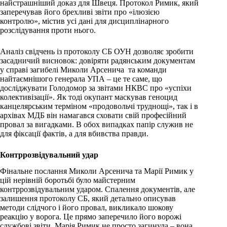
найстрашніший доказ для Швеця. Протокол Римик, який
заперечував його брехливі звіти про «ілюзією
контролю», містив усі дані для дисциплінарного
розслідування проти нього.
Аналіз свідчень із протоколу СБ ОУН дозволяє зробити
засадничий висновок: довіряти радянським документам
у справі загибелі Миколи Арсенича та команди
найтаємнішого генерала УПА – це те саме, що
досліджувати Голодомор за звітами НКВС про «успіхи
колективізації». Як тоді окупант маскував геноцид
канцелярським терміном «продовольчі труднощі», так і в
архівах МДБ він намагався сховати свій професійний
провал за вигадками. В обох випадках папір служив не
для фіксації фактів, а для вбивства правди.
Контррозвідувальний удар
Фінальне послання Миколи Арсенича та Марії Римик у
цій нерівній боротьбі було майстерним
контррозвідувальним ударом. Спалення документів, але
залишення протоколу СБ, який детально описував
методи слідчого і його провал, викликало шокову
реакцію у ворога. Це прямо заперечило його ворожі
службові звіти. Марія Римик не просто загинула – вона