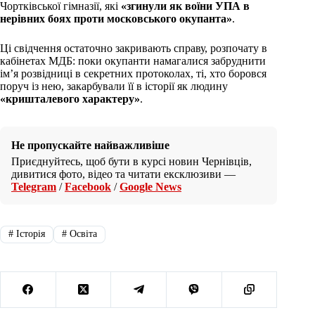
Чортківської гімназії, які
«згинули як воїни УПА в
нерівних боях проти московського окупанта»
.
Ці свідчення остаточно закривають справу, розпочату в
кабінетах МДБ: поки окупанти намагалися забруднити
ім’я розвідниці в секретних протоколах, ті, хто боровся
поруч із нею, закарбували її в історії як людину
«кришталевого характеру»
.
Не пропускайте найважливіше
Приєднуйтесь, щоб бути в курсі новин Чернівців,
дивитися фото, відео та читати ексклюзиви —
Telegram
/
Facebook
/
Google News
#
Історія
#
Освіта