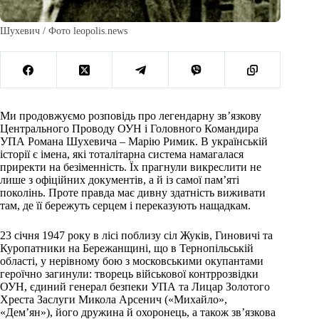
Шухевич / Фото leopolis.news
Ми продовжуємо розповідь про легендарну зв’язкову
Центрального Проводу ОУН і Головного Командира
УПА Романа Шухевича – Марію Римик. В українській
історії є імена, які тоталітарна система намагалася
приректи на безіменність. Їх прагнули викреслити не
лише з офіційних документів, а й із самої пам’яті
поколінь. Проте правда має дивну здатність виживати
там, де її бережуть серцем і переказують нащадкам.
23 січня 1947 року в лісі поблизу сіл Жуків, Гиновичі та
Куропатники на Бережанщині, що в Тернопільській
області, у нерівному бою з московськими окупантами
героїчно загинули: творець військової контррозвідки
ОУН, єдиний генерал безпеки УПА та Лицар Золотого
Хреста Заслуги Микола Арсенич («Михайло»,
«Дем’ян»), його дружина й охоронець, а також зв’язкова