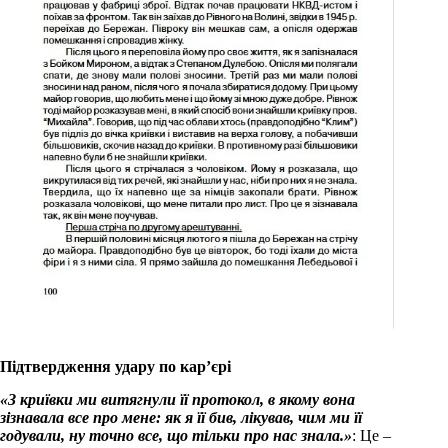
Підтвердження удару по кар’єрі
«З криївки ми витягнули її протокол, в якому вона
зізнавала все про мене: як я її бив, лікував, чим ми її
годували, ну точно все, що тільки про нас знала.»
: Це –