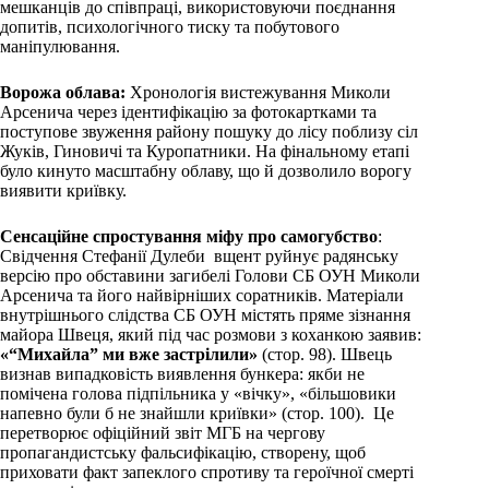
мешканців до співпраці, використовуючи поєднання
допитів, психологічного тиску та побутового
маніпулювання.
Ворожа облава:
Хронологія вистежування Миколи
Арсенича через ідентифікацію за фотокартками та
поступове звуження району пошуку до лісу поблизу сіл
Жуків, Гиновичі та Куропатники. На фінальному етапі
було кинуто масштабну облаву, що й дозволило ворогу
виявити криївку.
Сенсаційне спростування міфу про самогубство
:
Свідчення Стефанії Дулеби вщент руйнує радянську
версію про обставини загибелі Голови СБ ОУН Миколи
Арсенича та його найвірніших соратників. Матеріали
внутрішнього слідства СБ ОУН містять пряме зізнання
майора Швеця, який під час розмови з коханкою заявив:
«“Михайла” ми вже застрілили»
(стор. 98). Швець
визнав випадковість виявлення бункера: якби не
помічена голова підпільника у «вічку», «більшовики
напевно були б не знайшли криївки» (стор. 100). Це
перетворює офіційний звіт МГБ на чергову
пропагандистську фальсифікацію, створену, щоб
приховати факт запеклого спротиву та героїчної смерті