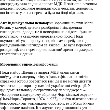
дискредитувала слідчий апарат МДБ. Її звіт став речовим
доказом професійної непридатності чекістів, доводячи,
що інтелектуальна перевага була на боці підпілля.
Акт індивідуальної непокори:
Збройний виступ Марії
Римик у камері, де вона роззброїла і підстрелила
енкаведиста, доводить: її поведінка на слідстві була не
поступкою, а свідомою оперативною грою. Поки
окупант звітував про «успіх», він сам перебував під
розвідувальним наглядом зв’язкової. Це була перемога
розвідниці, яка перетворила власний арешт на джерело
стратегічних даних.
Моральний вирок дезінформації
Поки майор Швець та апарат МДБ намагалися
вибудувати паперову стіну з фальсифікованих звітів,
справжня історія збереглася там, де її не могли дістати
чекістські цензори – у пам’яті української еміграції. У
фундаментальному біографічному першоджерелі –
«Історично-мемуарному збірнику Чортківської округи»
(Нью-Йорк–Торонто, 1974, с. 927), що був підготовлений
безпосередніми учасниками боротьби, ім’я Марії Римик
зафіксоване навічно. Її згадують серед колишніх учнів