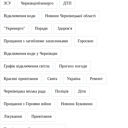
ЗСУ
Чернівціобленерго
ДТП
Відключення води
Новини Чернівецької області
"Укренерго"
Поради
Здоров'я
Прощання з загиблими захисниками
Гороскоп
Відключення води у Чернівцях
Графік відключення світла
Прогноз погоди
Красиві привітання
Свята
Україна
Ремонт
Чернівецька міська рада
Поліція
Діти
Прощання з Героями війни
Новини Буковини
Лікування
Привітання