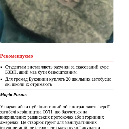
Рекомендуємо
Студентам виставляють рахунки за скасований курс
БЗВП, який мав бути безкоштовним
Для громад Буковини куплять 20 шкільних автобусів:
які школи їх отримають
Марія Римик
У науковий та публіцистичний обіг потрапляють версії
загибелі керівництва ОУН, що базуються на
викривлених радянських протоколах або вторинних
джерелах. Це створює ґрунт для маніпулятивних
інтерпретацій, де ідеологічні конструкції окупанта