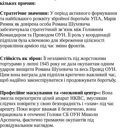
кількох причин:
Стратегічне значення:
У період активного формування
та найбільшого розквіту збройної боротьби УПА, Марія
Римик як довірена особа Романа Шухевича
забезпечувала стратегічний зв’язок між Головним
Командиром та Проводом ОУН. Її роль у координації
підпілля була ключовою для збереження цілісності
управління армією під час зміни фронтів.
Стійкість як зброя:
Її незламність під жорстокими
тортурами у липні 1945 року не дала окупантам одним
ударом знищити Романа Шухевича та весь Провід ОУН.
Цим вона виграла для підпілля критично важливий час,
щоб надійно законспіруватися і продовжувати боротьбу.
Професійне маскування та «мозковий центр»:
Вона
змогла перехитрити цілий апарат НКВС, змусивши
слідчих повірити у свою безпорадність і «злам» під час
арешту. Поки ворог вважав її безпечною, вона
працювала в оточенні Голови СБ ОУН Миколи
Арсенича, фактично тримаючи окупантів під
розвідувальним наглядом.