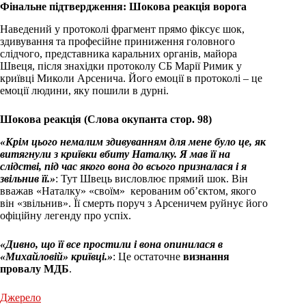
Фінальне підтвердження: Шокова реакція ворога
Наведений у протоколі фрагмент прямо фіксує шок,
здивування та професійне приниження головного
слідчого, представника каральних органів, майора
Швеця, після знахідки протоколу СБ Марії Римик у
криївці Миколи Арсенича. Його емоції в протоколі – це
емоції людини, яку пошили в дурні.
Шокова реакція (Слова окупанта стор. 98)
«Крім цього немалим здивуванням для мене було це, як
витягнули з криївки вбиту Наталку. Я мав її на
слідстві, під час якого вона до всього призналася і я
звільнив її.»
: Тут Швець висловлює прямий шок. Він
вважав «Наталку» «своїм» керованим об’єктом, якого
він «звільнив». Її смерть поруч з Арсеничем руйнує його
офіційну легенду про успіх.
«Дивно, що її все простили і вона опинилася в
«Михайловій» криївці.»
: Це остаточне
визнання
провалу МДБ
.
Джерело