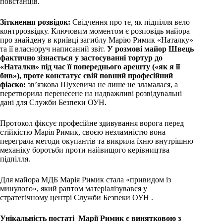
повстанців.
Зіткнення розвідок:
Свідчення про те, як підпілля вело
контррозвідку. Ключовим моментом є розповідь майора
про знайдену в криївці загиблу Марію Римик «Наталку»
та її власноруч написаний звіт.
У розмові майор Швець
фактично зізнається у застосуванні тортур до
«Наталки» під час її попереднього арешту («як я її
бив»), проте констатує свій повний професійний
фіаско:
зв’язкова Шухевича не лише не зламалася, а
перетворила перенесене на надважливі розвідувальні
дані для Служби Безпеки ОУН.
Протокол фіксує професійне здивування ворога перед
стійкістю Марія Римик, своєю незламністю вона
переграла методи окупантів та викрила їхню внутрішню
механіку боротьби проти найвищого керівництва
підпілля.
Для майора МДБ Марія Римик стала «привидом із
минулого», який раптом матеріалізувався у
стратегічному центрі Служби Безпеки ОУН .
Унікальність постаті Марії Римик є винятковою з