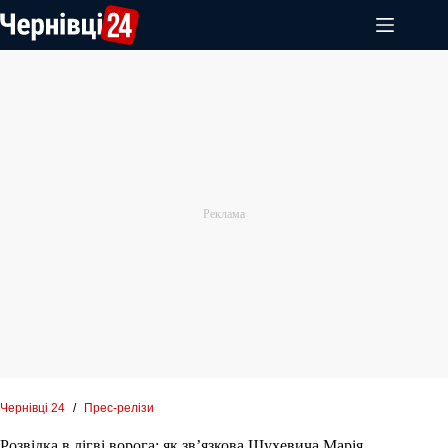
Перейти
до
вмісту
Чернівці 24
/
Прес-релізи
Розвідка в лігві ворога: як зв’язкова Шухевича Марія