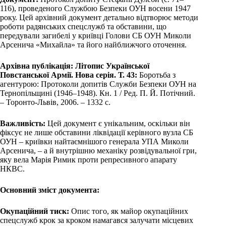
116), проведеного Службою Безпеки ОУН восени 1947
року. Цей архівний документ детально відтворює методи
роботи радянських спецслужб та обставини, що
передували загибелі у криївці Голови СБ ОУН Миколи
Арсенича «Михайла» та його найближчого оточення.
Архівна публікація: Літопис Української
Повстанської Армії. Нова серія. Т. 43:
Боротьба з
агентурою: Протоколи допитів Служби Безпеки ОУН на
Тернопільщині (1946–1948). Кн. 1 / Ред. П. Й. Потічний.
– Торонто-Львів, 2006. – 1332 с.
Важливість:
Цей документ є унікальним, оскільки він
фіксує не лише обставини ліквідації керівного вузла СБ
ОУН – криївки найтаємнішого генерала УПА Миколи
Арсенича, – а й внутрішню механіку розвідувальної гри,
яку вела Марія Римик проти репресивного апарату
НКВС.
Основний зміст документа:
Окупаційний тиск:
Опис того, як майор окупаційних
спецслужб крок за кроком намагався залучати місцевих