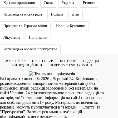
Красиві привітання
Свята
Україна
Ремонт
Чернівецька міська рада
Поліція
Діти
Прощання з Героями війни
Новини Буковини
Лікування
Привітання
Чернівецька обласна прокуратура
RSS-СТРІЧКА
ПРЕС-РЕЛІЗИ
КОНТАКТИ
РЕДАКЦІЯ
КОНФІДЕНЦІЙНІСТЬ
ПРАВИЛА КОРИСТУВАННЯ
Всі права захищено © 2026 - Чернівці 24. Копіювання,
розповсюдження, використання матеріалів сайту без
письмової згоди редакції заборонено. Усі матеріали на
сайті
Чернівці24
є інтелектуальною власністю редакції та
авторів, які їх створили. Інформація на сайті призначена
для осіб, які досягли 21+ року. Матеріали, позначені як
реклама, можуть публікуватися в "Поради", "Статті" та
"Прес-релізи". За зміст рекламних публікацій
відповідальність несе рекламодавець.