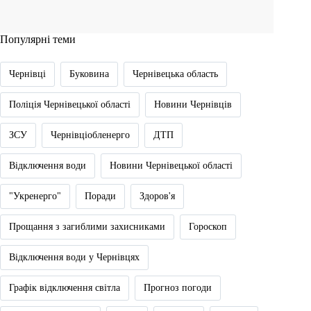
Популярні теми
Чернівці
Буковина
Чернівецька область
Поліція Чернівецької області
Новини Чернівців
ЗСУ
Чернівціобленерго
ДТП
Відключення води
Новини Чернівецької області
"Укренерго"
Поради
Здоров'я
Прощання з загиблими захисниками
Гороскоп
Відключення води у Чернівцях
Графік відключення світла
Прогноз погоди