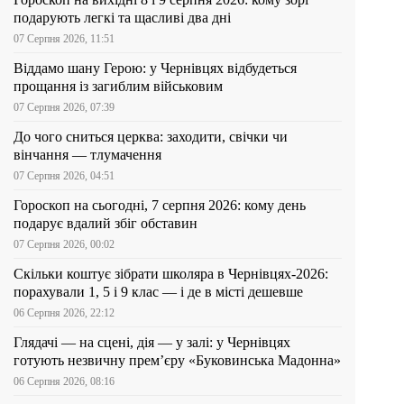
подарують легкі та щасливі два дні
07 Серпня 2026, 11:51
Віддамо шану Герою: у Чернівцях відбудеться
прощання із загиблим військовим
07 Серпня 2026, 07:39
До чого сниться церква: заходити, свічки чи
вінчання — тлумачення
07 Серпня 2026, 04:51
Гороскоп на сьогодні, 7 серпня 2026: кому день
подарує вдалий збіг обставин
07 Серпня 2026, 00:02
Скільки коштує зібрати школяра в Чернівцях-2026:
порахували 1, 5 і 9 клас — і де в місті дешевше
06 Серпня 2026, 22:12
Глядачі — на сцені, дія — у залі: у Чернівцях
готують незвичну прем’єру «Буковинська Мадонна»
06 Серпня 2026, 08:16