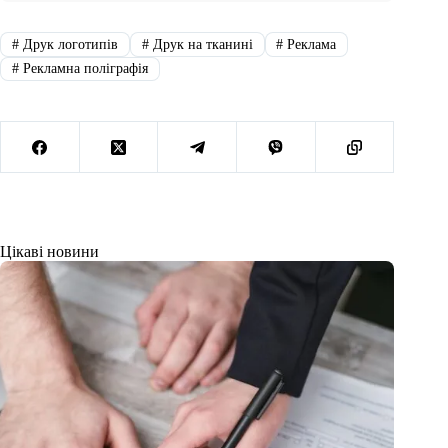
#
Друк логотипів
#
Друк на тканині
#
Реклама
#
Рекламна поліграфія
Цікаві новини