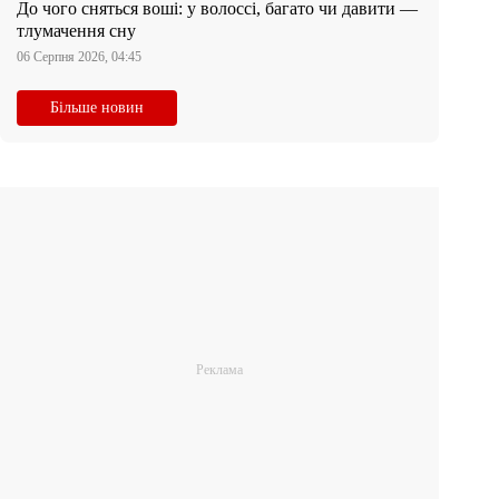
До чого сняться воші: у волоссі, багато чи давити —
тлумачення сну
06 Серпня 2026, 04:45
Більше новин