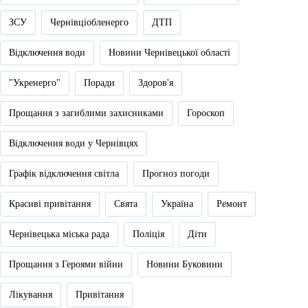
ЗСУ
Чернівціобленерго
ДТП
Відключення води
Новини Чернівецької області
"Укренерго"
Поради
Здоров'я
Прощання з загиблими захисниками
Гороскоп
Відключення води у Чернівцях
Графік відключення світла
Прогноз погоди
Красиві привітання
Свята
Україна
Ремонт
Чернівецька міська рада
Поліція
Діти
Прощання з Героями війни
Новини Буковини
Лікування
Привітання