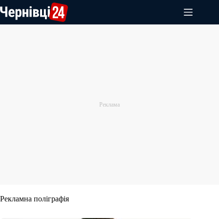
Перейти
до
вмісту
Рекламна поліграфія