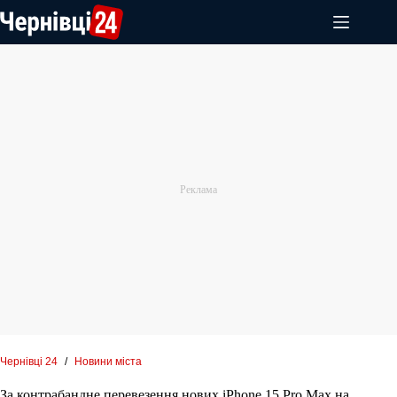
Перейти
до
вмісту
Чернівці 24
/
Новини міста
За контрабандне перевезення нових iPhone 15 Pro Max на