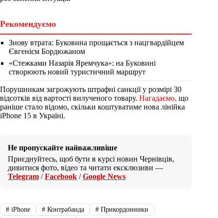
Рекомендуємо
Знову втрата: Буковина прощається з нацгвардійцем
Євгенієм Бордюжаном
«Стежками Назарія Яремчука»: на Буковині
створюють новий туристичний маршрут
Порушникам загрожують штрафні санкції у розмірі 30
відсотків від вартості вилученого товару.
Нагадаємо,
що
раніше стало відомо, скільки коштуватиме нова лінійка
iPhone 15 в Україні.
Не пропускайте найважливіше
Приєднуйтесь, щоб бути в курсі новин Чернівців,
дивитися фото, відео та читати ексклюзиви —
Telegram
/
Facebook
/
Google News
#
iPhone
#
Контрабанда
#
Прикордонники