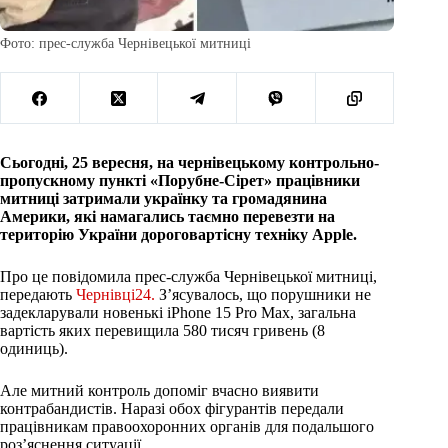
Фото: прес-служба Чернівецької митниці
Сьогодні, 25 вересня, на чернівецькому контрольно-
пропускному пункті «Порубне-Сірет» працівники
митниці затримали українку та громадянина
Америки, які намагались таємно перевезти на
територію України дороговартісну техніку Apple.
Про це повідомила прес-служба Чернівецької митниці,
передають
Чернівці24.
З’ясувалось, що порушники не
задекларували новенькі iPhone 15 Pro Max, загальна
вартість яких перевищила 580 тисяч гривень (8
одиниць).
Але митний контроль допоміг вчасно виявити
контрабандистів. Наразі обох фігурантів передали
працівникам правоохоронних органів для подальшого
роз’яснення ситуації.