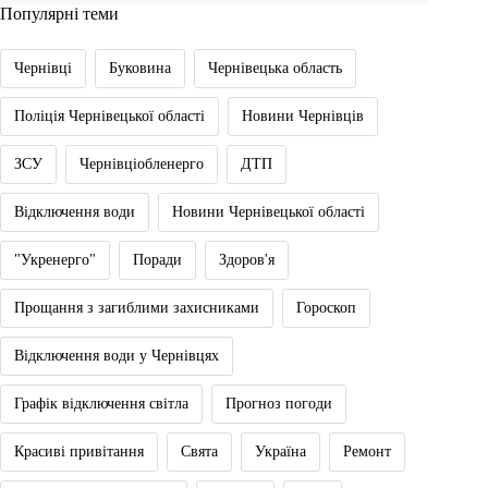
Популярні теми
Чернівці
Буковина
Чернівецька область
Поліція Чернівецької області
Новини Чернівців
ЗСУ
Чернівціобленерго
ДТП
Відключення води
Новини Чернівецької області
"Укренерго"
Поради
Здоров'я
Прощання з загиблими захисниками
Гороскоп
Відключення води у Чернівцях
Графік відключення світла
Прогноз погоди
Красиві привітання
Свята
Україна
Ремонт