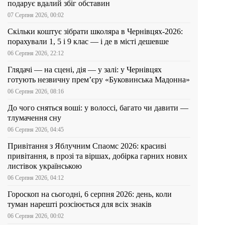
подарує вдалий збіг обставин
07 Серпня 2026, 00:02
Скільки коштує зібрати школяра в Чернівцях-2026:
порахували 1, 5 і 9 клас — і де в місті дешевше
06 Серпня 2026, 22:12
Глядачі — на сцені, дія — у залі: у Чернівцях
готують незвичну прем’єру «Буковинська Мадонна»
06 Серпня 2026, 08:16
До чого сняться воші: у волоссі, багато чи давити —
тлумачення сну
06 Серпня 2026, 04:45
Привітання з Яблучним Спаомс 2026: красиві
привітання, в прозі та віршах, добірка гарних нових
листівок українською
06 Серпня 2026, 04:12
Гороскоп на сьогодні, 6 серпня 2026: день, коли
туман нарешті розсіюється для всіх знаків
06 Серпня 2026, 00:02