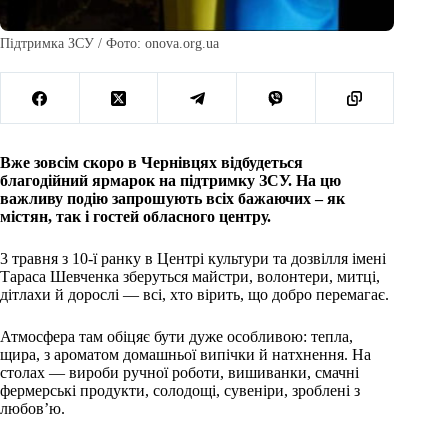
Підтримка ЗСУ / Фото: onova.org.ua
Вже зовсім скоро в Чернівцях відбудеться
благодійний ярмарок на підтримку ЗСУ. На цю
важливу подію запрошують всіх бажаючих – як
містян, так і гостей обласного центру.
3 травня з 10-ї ранку в Центрі культури та дозвілля імені
Тараса Шевченка зберуться майстри, волонтери, митці,
дітлахи й дорослі — всі, хто вірить, що добро перемагає.
Атмосфера там обіцяє бути дуже особливою: тепла,
щира, з ароматом домашньої випічки й натхнення. На
столах — вироби ручної роботи, вишиванки, смачні
фермерські продукти, солодощі, сувеніри, зроблені з
любов’ю.