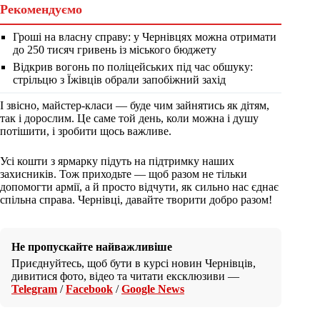
Рекомендуємо
Гроші на власну справу: у Чернівцях можна отримати
до 250 тисяч гривень із міського бюджету
Відкрив вогонь по поліцейських під час обшуку:
стрільцю з Їжівців обрали запобіжний захід
І звісно, майстер-класи — буде чим зайнятись як дітям,
так і дорослим. Це саме той день, коли можна і душу
потішити, і зробити щось важливе.
Усі кошти з ярмарку підуть на підтримку наших
захисників. Тож приходьте — щоб разом не тільки
допомогти армії, а й просто відчути, як сильно нас єднає
спільна справа. Чернівці, давайте творити добро разом!
Не пропускайте найважливіше
Приєднуйтесь, щоб бути в курсі новин Чернівців,
дивитися фото, відео та читати ексклюзиви —
Telegram
/
Facebook
/
Google News