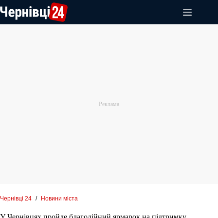
Перейти
до
вмісту
Чернівці 24
/
Новини міста
У Чернівцях пройде благодійний ярмарок на підтримку