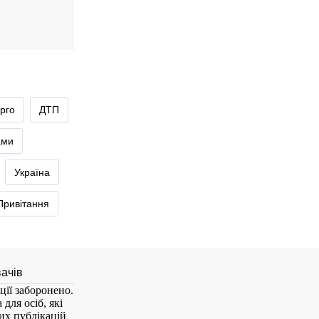
рго
ДТП
ами
Україна
Привітання
ції заборонено.
для осіб, які
них публікацій