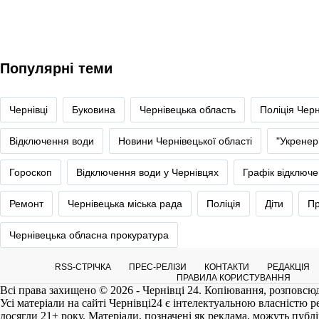
Популярні теми
Чернівці
Буковина
Чернівецька область
Поліція Черн
Відключення води
Новини Чернівецької області
"Укренер
Гороскоп
Відключення води у Чернівцях
Графік відключе
Ремонт
Чернівецька міська рада
Поліція
Діти
Пр
Чернівецька обласна прокуратура
RSS-СТРІЧКА
ПРЕС-РЕЛІЗИ
КОНТАКТИ
РЕДАКЦІЯ
ПРАВИЛА КОРИСТУВАННЯ
Всі права захищено © 2026 - Чернівці 24. Копіювання, розповсюд
Усі матеріали на сайті
Чернівці24
є інтелектуальною власністю реда
досягли 21+ року. Матеріали, позначені як реклама, можуть публі