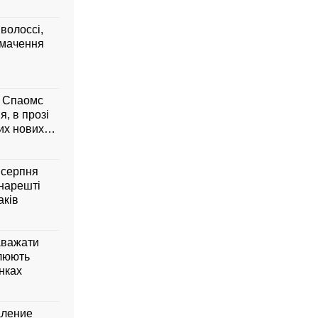
 волоссі,
умачення
м Спаомс
я, в прозі
них нових
6 серпня
 нарешті
аків
аважати
влюють
янках
аление