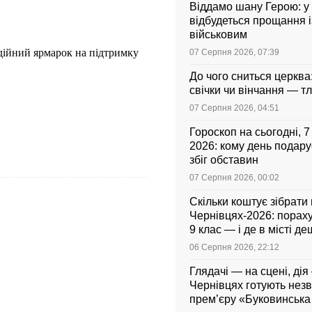
Віддамо шану Герою: у
відбудеться прощання і
військовим
дійний ярмарок на підтримку
07 Серпня 2026, 07:39
До чого сниться церква
свічки чи вінчання — т
07 Серпня 2026, 04:51
Гороскоп на сьогодні, 
2026: кому день подар
збіг обставин
07 Серпня 2026, 00:02
Скільки коштує зібрати
Чернівцях-2026: порахув
9 клас — і де в місті 
06 Серпня 2026, 22:12
Глядачі — на сцені, дія 
Чернівцях готують нез
прем’єру «Буковинськ