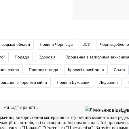
івецької області
Новини Чернівців
ЗСУ
Чернівціоблене
го"
Поради
Здоров'я
Прощання з загиблими захисник
ння світла
Прогноз погоди
Красиві привітання
Свята
ощання з Героями війни
Новини Буковини
Лікування
КОНФІДЕНЦІЙНІСТЬ
ження, використання матеріалів сайту без письмової згоди редак
кції та авторів, які їх створили. Інформація на сайті призначена 
куватися в "Поради", "Статті" та "Прес-релізи". За зміст реклам