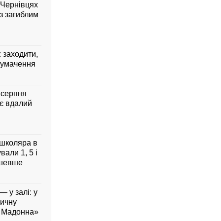
 Чернівцях
з загиблим
: заходити,
лумачення
7 серпня
ує вдалий
 школяра в
али 1, 5 і
дешевше
— у залі: у
вичну
а Мадонна»