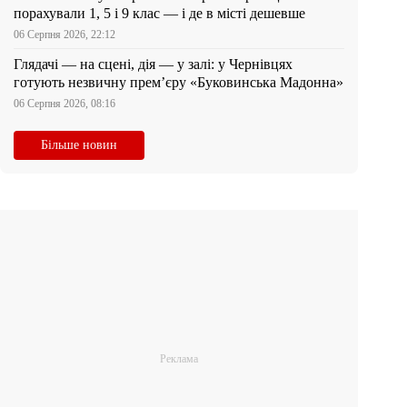
порахували 1, 5 і 9 клас — і де в місті дешевше
06 Серпня 2026, 22:12
Глядачі — на сцені, дія — у залі: у Чернівцях
готують незвичну прем’єру «Буковинська Мадонна»
06 Серпня 2026, 08:16
Більше новин