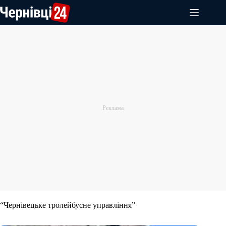
Перейти
до
вмісту
“Чернівецьке тролейбусне управління”