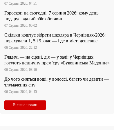
07 Серпня 2026, 04:51
Гороскоп на сьогодні, 7 серпня 2026: кому день
подарує вдалий збіг обставин
07 Серпня 2026, 00:02
Скільки коштує зібрати школяра в Чернівцях-2026:
порахували 1, 5 і 9 клас — і де в місті дешевше
06 Серпня 2026, 22:12
Глядачі — на сцені, дія — у залі: у Чернівцях
готують незвичну прем’єру «Буковинська Мадонна»
06 Серпня 2026, 08:16
До чого сняться воші: у волоссі, багато чи давити —
тлумачення сну
06 Серпня 2026, 04:45
Більше новин