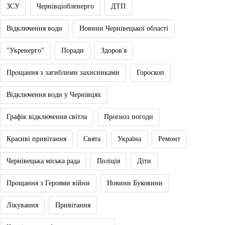
ЗСУ
Чернівціобленерго
ДТП
Відключення води
Новини Чернівецької області
"Укренерго"
Поради
Здоров'я
Прощання з загиблими захисниками
Гороскоп
Відключення води у Чернівцях
Графік відключення світла
Прогноз погоди
Красиві привітання
Свята
Україна
Ремонт
Чернівецька міська рада
Поліція
Діти
Прощання з Героями війни
Новини Буковини
Лікування
Привітання