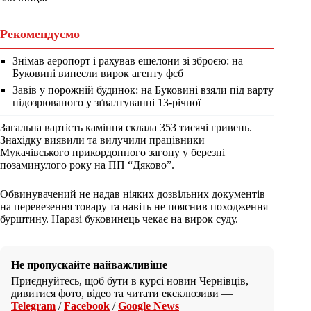
Рекомендуємо
Знімав аеропорт і рахував ешелони зі зброєю: на
Буковині винесли вирок агенту фсб
Завів у порожній будинок: на Буковині взяли під варту
підозрюваного у зґвалтуванні 13-річної
Загальна вартість каміння склала 353 тисячі гривень.
Знахідку виявили та вилучили працівники
Мукачівського прикордонного загону у березні
позаминулого року на ПП “Дяково”.
Обвинувачений не надав ніяких дозвільних документів
на перевезення товару та навіть не пояснив походження
бурштину. Наразі буковинець чекає на вирок суду.
Не пропускайте найважливіше
Приєднуйтесь, щоб бути в курсі новин Чернівців,
дивитися фото, відео та читати ексклюзиви —
Telegram
/
Facebook
/
Google News