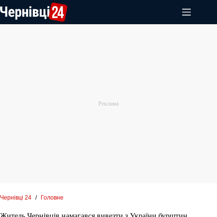
Перейти
до
вмісту
Чернівці 24
/
Головне
Житель Чернівців намагався вивезти з України бурштин