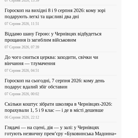
07 Серпня 2026, 13:39
Гороскоп на вихідні 8 і 9 серпня 2026: кому зорі
подарують легкі та щасливі два дні
07 Серпня 2026, 11:51
Віддамо шану Герою: у Чернівцях відбудеться
прощання із загиблим військовим
07 Серпня 2026, 07:39
До чого сниться церква: заходити, свічки чи
вінчання — тлумачення
07 Серпня 2026, 04:51
Гороскоп на сьогодні, 7 серпня 2026: кому день
подарує вдалий збіг обставин
07 Серпня 2026, 00:02
Скільки коштує зібрати школяра в Чернівцях-2026:
порахували 1, 5 і 9 клас — і де в місті дешевше
06 Серпня 2026, 22:12
Глядачі — на сцені, дія — у залі: у Чернівцях
готують незвичну прем’єру «Буковинська Мадонна»