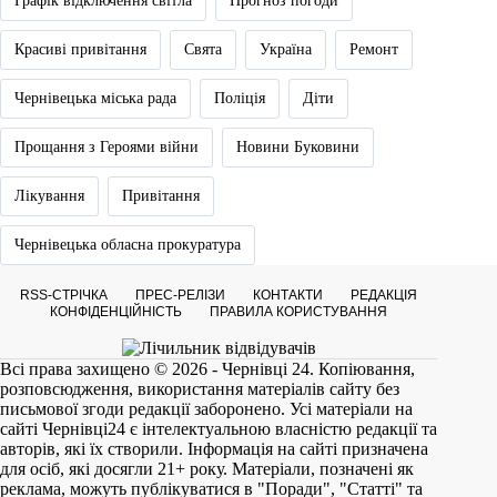
Графік відключення світла
Прогноз погоди
Красиві привітання
Свята
Україна
Ремонт
Чернівецька міська рада
Поліція
Діти
Прощання з Героями війни
Новини Буковини
Лікування
Привітання
Чернівецька обласна прокуратура
RSS-СТРІЧКА
ПРЕС-РЕЛІЗИ
КОНТАКТИ
РЕДАКЦІЯ
КОНФІДЕНЦІЙНІСТЬ
ПРАВИЛА КОРИСТУВАННЯ
Всі права захищено © 2026 - Чернівці 24. Копіювання,
розповсюдження, використання матеріалів сайту без
письмової згоди редакції заборонено. Усі матеріали на
сайті
Чернівці24
є інтелектуальною власністю редакції та
авторів, які їх створили. Інформація на сайті призначена
для осіб, які досягли 21+ року. Матеріали, позначені як
реклама, можуть публікуватися в "Поради", "Статті" та