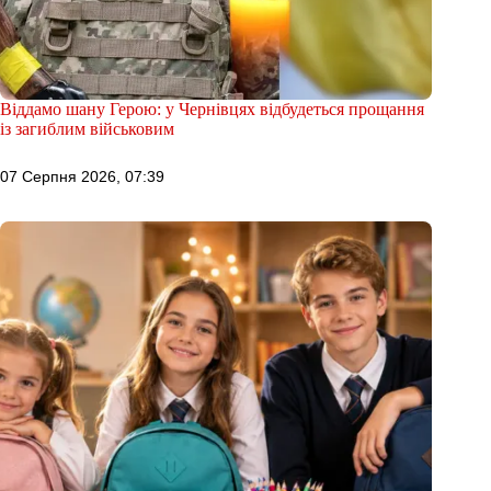
Віддамо шану Герою: у Чернівцях відбудеться прощання
із загиблим військовим
07 Серпня 2026, 07:39