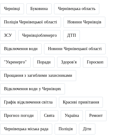
Чернівці
Буковина
Чернівецька область
Поліція Чернівецької області
Новини Чернівців
ЗСУ
Чернівціобленерго
ДТП
Відключення води
Новини Чернівецької області
"Укренерго"
Поради
Здоров'я
Гороскоп
Прощання з загиблими захисниками
Відключення води у Чернівцях
Графік відключення світла
Красиві привітання
Прогноз погоди
Свята
Україна
Ремонт
Чернівецька міська рада
Поліція
Діти