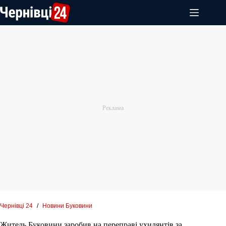
Перейти
до
вмісту
Чернівці 24
/
Новини Буковини
Житель Буковини заробив на переправі ухилянтів за