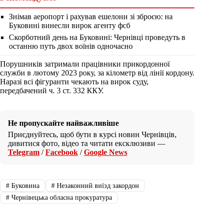
Знімав аеропорт і рахував ешелони зі зброєю: на
Буковині винесли вирок агенту фсб
Скорботний день на Буковині: Чернівці проведуть в
останню путь двох воїнів одночасно
Порушників затримали працівники прикордонної
служби в лютому 2023 року, за кілометр від лінії кордону.
Наразі всі фігуранти чекають на вирок суду,
передбачений ч. 3 ст. 332 ККУ.
Не пропускайте найважливіше
Приєднуйтесь, щоб бути в курсі новин Чернівців,
дивитися фото, відео та читати ексклюзиви —
Telegram
/
Facebook
/
Google News
#
Буковина
#
Незаконний виїзд закордон
#
Чернівецька обласна прокуратура