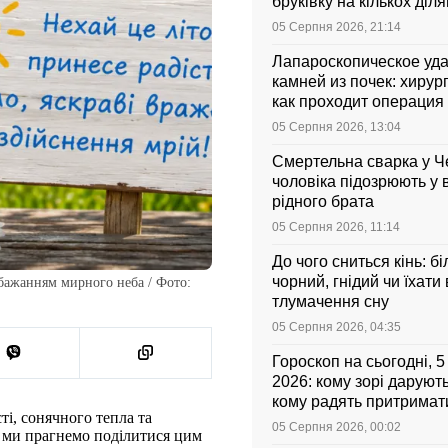
бруківку на кількох діл
05 Серпня 2026, 21:14
Лапароскопическое уд
камней из почек: хирург
как проходит операция 
она стоит
05 Серпня 2026, 13:04
Смертельна сварка у Ч
чоловіка підозрюють у 
рідного брата
05 Серпня 2026, 11:14
До чого сниться кінь: бі
чорний, гнідий чи їхати
обажанням мирного неба / Фото:
тлумачення сну
05 Серпня 2026, 04:35
Гороскоп на сьогодні, 
2026: кому зорі даруют
кому радять притримати
і, сонячного тепла та
05 Серпня 2026, 00:02
и ми прагнемо поділитися цим