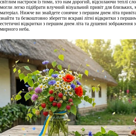
світлим настроєм із тими, хто нам дорогий, відсилаючи теплі с
могли легко підібрати влучний візуальний привіт для близьких,
матеріал. Нижче ви знайдете сонячне з першим днем літа привіт
знайти та безкоштовно зберегти яскраві літні відкритки з першим
естетичні відкритки з першим днем літа та душевні зображення 
мирного неба.