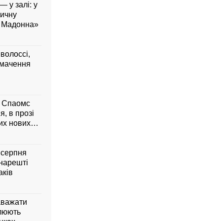
— у залі: у
вичну
а Мадонна»
 волоссі,
умачення
м Спаомс
я, в прозі
них нових
6 серпня
 нарешті
аків
аважати
влюють