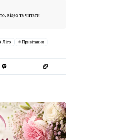
о, відео та читати
#
Літо
#
Привітання