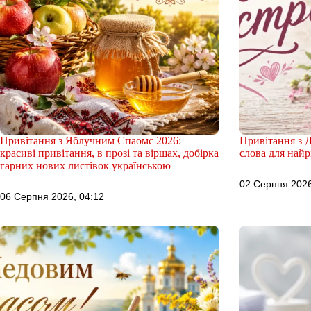
Привітання з Яблучним Спаомс 2026:
Привітання з Д
красиві привітання, в прозі та віршах, добірка
слова для найр
гарних нових листівок українською
02 Серпня 2026
06 Серпня 2026, 04:12