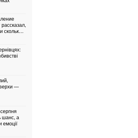
янках
аление
 рассказал,
и сколько
ернівцях:
вбивстві
лий,
 верхи —
5 серпня
ь шанс, а
 емоції