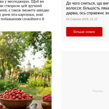
лова у месенджерах. Щоб ви
До чого сниться, що ви
 ми створили цей зручний
волосся: більшість ляк
ання, а також зможете швидко
дарма, ось справжнє з
 днем літа картинки, нові
з побажанням спокійного й
04 Серпня 2026, 21:12
Більше новин