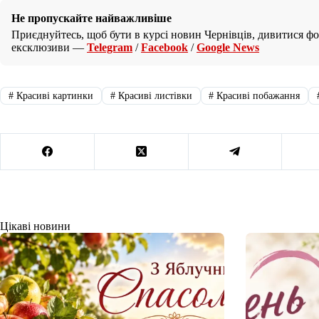
Не пропускайте найважливіше
Приєднуйтесь, щоб бути в курсі новин Чернівців, дивитися фот
ексклюзиви —
Telegram
/
Facebook
/
Google News
#
Красиві картинки
#
Красиві листівки
#
Красиві побажання
Цікаві новини