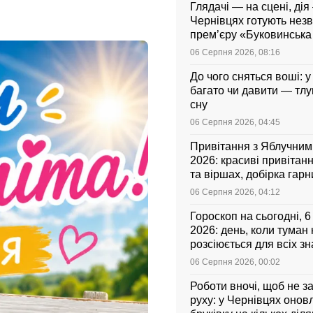
Глядачі — на сцені, дія 
Чернівцях готують нез
прем’єру «Буковинськ
06 Серпня 2026, 08:16
До чого сняться воші: у
багато чи давити — тл
сну
06 Серпня 2026, 04:45
Привітання з Яблучни
2026: красиві привітанн
та віршах, добірка гар
листівок українською
06 Серпня 2026, 04:12
Гороскоп на сьогодні, 
2026: день, коли туман
розсіюється для всіх зн
06 Серпня 2026, 00:02
Роботи вночі, щоб не з
руху: у Чернівцях оно