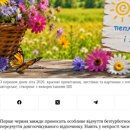
З першим днем літа 2026: красиві привітання, листівки та картинки з п
авторське, створене з використанням ШІ
Перше червня завжди приносить особливе відчуття безтурботност
передчуття довгоочікуваного відпочинку. Навіть у непрості час