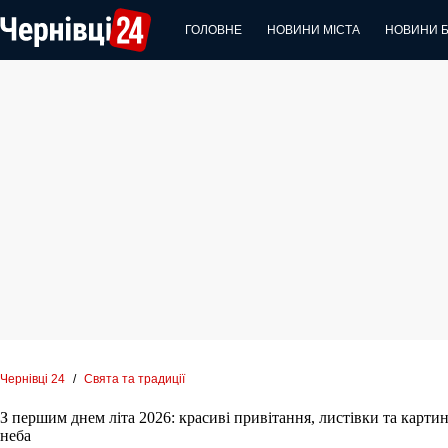
Перейти
до
ГОЛОВНЕ
НОВИНИ МІСТА
НОВИНИ 
вмісту
Чернівці 24
/
Свята та традиції
З першим днем літа 2026: красиві привітання, листівки та карт
неба