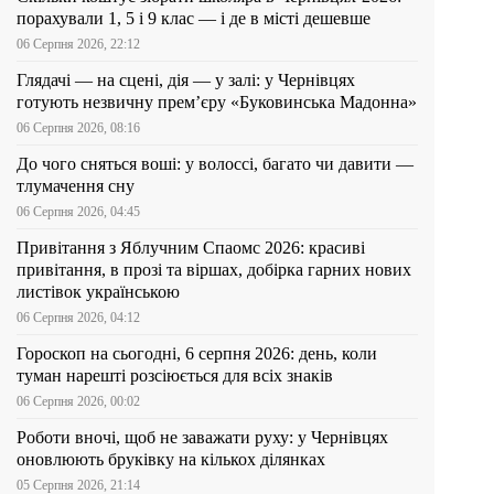
порахували 1, 5 і 9 клас — і де в місті дешевше
06 Серпня 2026, 22:12
Глядачі — на сцені, дія — у залі: у Чернівцях
готують незвичну прем’єру «Буковинська Мадонна»
06 Серпня 2026, 08:16
До чого сняться воші: у волоссі, багато чи давити —
тлумачення сну
06 Серпня 2026, 04:45
Привітання з Яблучним Спаомс 2026: красиві
привітання, в прозі та віршах, добірка гарних нових
листівок українською
06 Серпня 2026, 04:12
Гороскоп на сьогодні, 6 серпня 2026: день, коли
туман нарешті розсіюється для всіх знаків
06 Серпня 2026, 00:02
Роботи вночі, щоб не заважати руху: у Чернівцях
оновлюють бруківку на кількох ділянках
05 Серпня 2026, 21:14