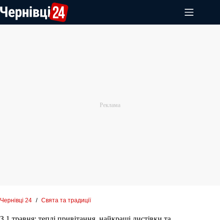
Перейти
до
вмісту
Чернівці 24
/
Свята та традиції
З 1 травня: теплі привітання, найкращі листівки та