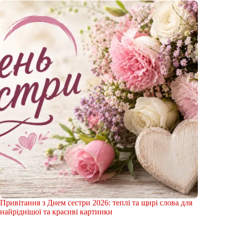
Привітання з Днем сестри 2026: теплі та щирі слова для
найріднішої та красиві картинки