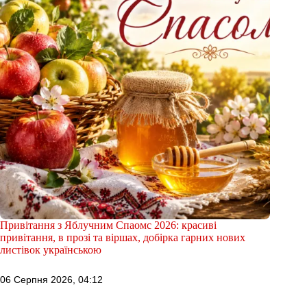
Привітання з Яблучним Спаомс 2026: красиві
привітання, в прозі та віршах, добірка гарних нових
листівок українською
06 Серпня 2026, 04:12