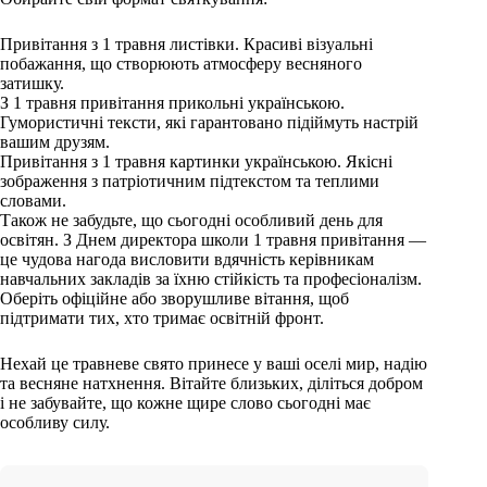
Привітання з 1 травня листівки. Красиві візуальні
побажання, що створюють атмосферу весняного
затишку.
З 1 травня привітання прикольні українською.
Гумористичні тексти, які гарантовано підіймуть настрій
вашим друзям.
Привітання з 1 травня картинки українською. Якісні
зображення з патріотичним підтекстом та теплими
словами.
Також не забудьте, що сьогодні особливий день для
освітян. З Днем директора школи 1 травня привітання —
це чудова нагода висловити вдячність керівникам
навчальних закладів за їхню стійкість та професіоналізм.
Оберіть офіційне або зворушливе вітання, щоб
підтримати тих, хто тримає освітній фронт.
Нехай це травневе свято принесе у ваші оселі мир, надію
та весняне натхнення. Вітайте близьких, діліться добром
і не забувайте, що кожне щире слово сьогодні має
особливу силу.