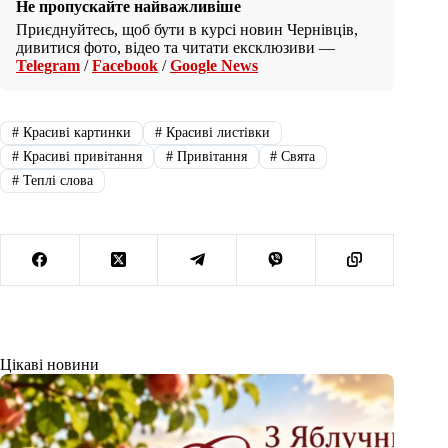
Не пропускайте найважливіше
Приєднуйтесь, щоб бути в курсі новин Чернівців,
дивитися фото, відео та читати ексклюзиви —
Telegram
/
Facebook
/
Google News
#
Красиві картинки
#
Красиві листівки
#
Красиві привітання
#
Привітання
#
Свята
#
Теплі слова
Цікаві новини