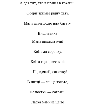
А для тих, хто в праці і в коханні.
Оберіг тримає рідну хату,
Мати шила долю нам багату.
Вишиванка
Мама вишила мені
Квітами сорочку.
Квіти гарні, весняні:
— На, вдягай, синочку!
В нитці — сонце золоте,
Пелюстки — багряні.
Ласка мамина цвіте