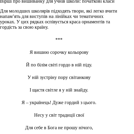
Вірші про вишиванку для учнів школи: початкові класи
Для молодших школярів підходять твори, які легко вчити
напам’ять для виступів на лінійках чи тематичних
уроках. У цих рядках оспівується краса орнаментів та
гордість за свою країну.
***
Я вишию сорочку кольорову
Й по білім світі гордо в ній піду.
У ній зустріну пору світанкову
І щастя світле я у ній знайду.
Я – українець! Дуже гордий з цього.
Несу у світ традиції свої
Для себе в Бога не прошу нічого,