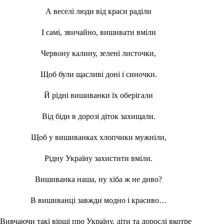
А веселі люди від краси раділи
І самі, звичайно, вишивати вміли
Червону калину, зелені листочки,
Щоб були щасливі доні і синочки.
Й рідні вишиванки їх оберігали
Від біди в дорозі діток захищали.
Щоб у вишиванках хлопчики мужніли,
Рідну Україну захистити вміли.
Вишиванка наша, ну хіба ж не диво?
В вишиванці завжди модно і красиво…
Вивчаючи такі вірші про Україну, діти та дорослі вкотре