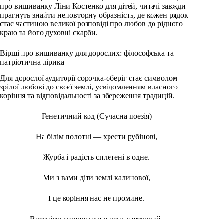
про вишиванку Ліни Костенко для дітей, читачі завжди
прагнуть знайти неповторну образність, де кожен рядок
стає частиною великої розповіді про любов до рідного
краю та його духовні скарби.
Вірші про вишиванку для дорослих: філософська та
патріотична лірика
Для дорослої аудиторії сорочка-оберіг стає символом
зрілої любові до своєї землі, усвідомленням власного
коріння та відповідальності за збереження традицій.
Генетичний код (Сучасна поезія)
На білім полотні — хрести рубінові,
Журба і радість сплетені в одне.
Ми з вами діти землі калинової,
І це коріння нас не промине.
Вдягнімо вишиванки в день святковий,