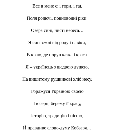
Все в мене є: і гори, і гаї,
Поля родючі, повноводні ріки,
Озера сині, чисті небеса…
Я син землі від роду і навіки,
В краю, де поруч казка і краса.
Я – українець з щедрою душею,
На вишитому рушникові хліб несу.
Горджуся Україною своєю
І в серці бережу її красу,
Історію, традицію і пісню,
Й правдиве слово-думу Кобзаря…