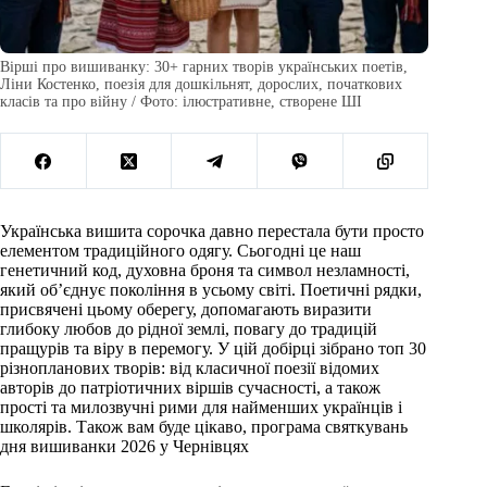
Вірші про вишиванку: 30+ гарних творів українських поетів,
Ліни Костенко, поезія для дошкільнят, дорослих, початкових
класів та про війну / Фото: ілюстративне, створене ШІ
Українська вишита сорочка давно перестала бути просто
елементом традиційного одягу. Сьогодні це наш
генетичний код, духовна броня та символ незламності,
який об’єднує покоління в усьому світі. Поетичні рядки,
присвячені цьому оберегу, допомагають виразити
глибоку любов до рідної землі, повагу до традицій
пращурів та віру в перемогу. У цій добірці зібрано топ 30
різнопланових творів: від класичної поезії відомих
авторів до патріотичних віршів сучасності, а також
прості та милозвучні рими для найменших українців і
школярів. Також вам буде цікаво, програма святкувань
дня вишиванки 2026 у Чернівцях