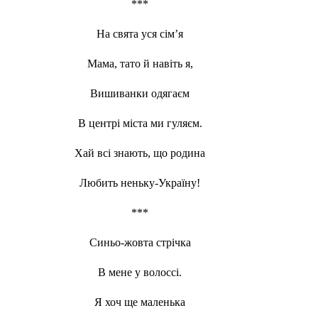
***
На свята уся сім’я
Мама, тато й навіть я,
Вишиванки одягаєм
В центрі міста ми гуляєм.
Хай всі знають, що родина
Любить неньку-Україну!
***
Синьо-жовта стрічка
В мене у волоссі.
Я хоч ще маленька