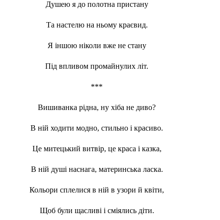
Душею я до полотна пристану
Та настелю на ньому краєвид.
Я іншою ніколи вже не стану
Під впливом промайнулих літ.
***
Вишиванка рідна, ну хіба не диво?
В ній ходити модно, стильно і красиво.
Це митецький витвір, це краса і казка,
В ній душі наснага, материнська ласка.
Кольори сплелися в ній в узори й квіти,
Щоб були щасливі і сміялись діти.