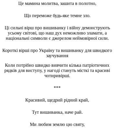
Це мамина молитва, зашита в полотно,
Що переможе будь-яке темне зло.
Ці сильні вірш про вишиванку і війну демонструють
усьому світові, що наш дух неможливо зламати, а
національні символи є джерелом неймовірної сили.
Короткі вірші про Україну та вишиванку для швидкого
заучування
Коли потрібно швидко вивчити кілька патріотичних
рядків для виступу, у нагоді стануть місткі та красиві
чотиривірші.
***
Красивий, щедрий рідний край,
Тут вишиванка, наче рай.
Ми любим землю цю святу,