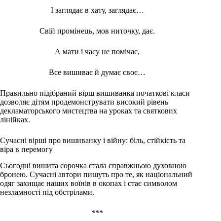
І заглядає в хату, заглядає…
Свій промінець, мов ниточку, дає.
А мати і часу не помічає,
Все вишиває й думає своє…
Правильно підібраний вірш вишиванка початкові класи
дозволяє дітям продемонструвати високий рівень
декламаторського мистецтва на уроках та святкових
лінійках.
Сучасні вірші про вишиванку і війну: біль, стійкість та
віра в перемогу
Сьогодні вишита сорочка стала справжньою духовною
бронею. Сучасні автори пишуть про те, як національний
одяг захищає наших воїнів в окопах і стає символом
незламності під обстрілами.
***