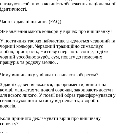
нагадують собі про важливість збереження національної
ідентичності.
Часто задавані питання (FAQ)
Яке значення мають кольори у віршах про вишиванку?
У поетичних творах найчастіше згадуються червоний та
чорний кольори. Червоний традиційно символізує
любов, пристрасть, життєву енергію та сонце, тоді як
чорний уособлює журбу, сум, повагу до померлих
пращурів та родючу землю. .
Чому вишиванку у віршах називають оберегом?
З давніх-давен вважалося, що орнаменти, вишиті на
комірі, манжетах та подолі сорочки, закривають доступ
для всього лихого. У поезії цей образ трансформувався у
символ духовного захисту від нещасть, хвороб та
ворогів. .
Коли прийнято декламувати вірші про вишивану
сорочку?