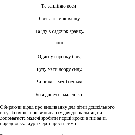
Та заплітаю коси.
Одягаю вишиванку
Та іду в садочок зранку.
***
Одягну сорочку білу,
Буду мати добру силу.
Вишивала мені ненька,
Бо я донечка маленька.
Обираючи вірші про вишиванку для дітей дошкільного
віку або вірші про вишиванку для дошкільнят, ви
допомагаєте малечі зробити перші кроки в пізнанні
народної культури через прості рими.