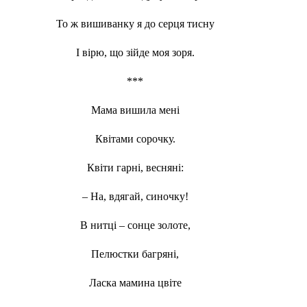
То ж вишиванку я до серця тисну
І вірю, що зійде моя зоря.
***
Мама вишила мені
Квітами сорочку.
Квіти гарні, весняні:
– На, вдягай, синочку!
В нитці – сонце золоте,
Пелюстки багряні,
Ласка мамина цвіте