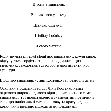
В тому вишиванні.
Вишиваночку візьму,
Швидко одягнуся,
Підійду і обніму
Я свою матусю.
Коли звучать ці гарні вірші про вишиванку, кожен рядок
відгукується гордістю за свій народ, адже в цих
візерунках закодована вся історія нашої автентичної
культури.
Вірш про вишиванку Ліни Костенко та поезія для дітей
Оскільки в офіційній збірці Ліни Костенко немає
окремого широко відомого вірша, присвяченого саме
вишиванці, тут представлено її знаменитий поетичний
твір про національні символи, мову та красу рідного
краю, який ідеально підходить для декламації.