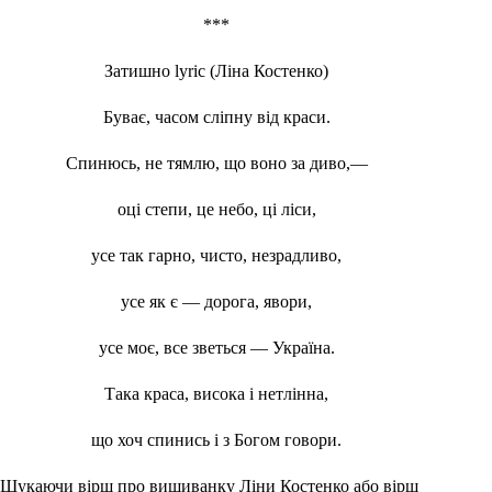
***
Затишно lyric (Ліна Костенко)
Буває, часом сліпну від краси.
Спинюсь, не тямлю, що воно за диво,—
оці степи, це небо, ці ліси,
усе так гарно, чисто, незрадливо,
усе як є — дорога, явори,
усе моє, все зветься — Україна.
Така краса, висока і нетлінна,
що хоч спинись і з Богом говори.
Шукаючи вірш про вишиванку Ліни Костенко або вірш