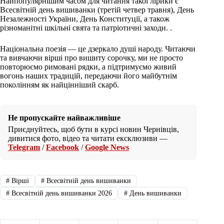
Найпопулярнішим часом для читання такої лірики є
Всесвітній день вишиванки (третій четвер травня), День
Незалежності України, День Конституції, а також
різноманітні шкільні свята та патріотичні заходи. .
Національна поезія — це дзеркало душі народу. Читаючи
та вивчаючи вірші про вишиту сорочку, ми не просто
повторюємо римовані рядки, а підтримуємо живий
вогонь наших традицій, передаючи його майбутнім
поколінням як найцінніший скарб.
Не пропускайте найважливіше
Приєднуйтесь, щоб бути в курсі новин Чернівців,
дивитися фото, відео та читати ексклюзиви —
Telegram
/
Facebook
/
Google News
#
Вірші
#
Всесвітній день вишиванки
#
Всесвітній день вишиванки 2026
#
День вишиванки