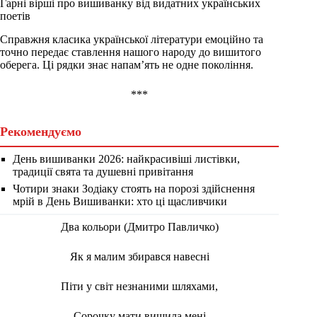
Гарні вірші про вишиванку від видатних українських
поетів
Справжня класика української літератури емоційно та
точно передає ставлення нашого народу до вишитого
оберега. Ці рядки знає напам’ять не одне покоління.
***
Рекомендуємо
День вишиванки 2026: найкрасивіші листівки,
традиції свята та душевні привітання
Чотири знаки Зодіаку стоять на порозі здійснення
мрій в День Вишиванки: хто ці щасливчики
Два кольори (Дмитро Павличко)
Як я малим збирався навесні
Піти у світ незнаними шляхами,
Сорочку мати вишила мені