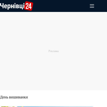
Перейти
до
вмісту
День вишиванки