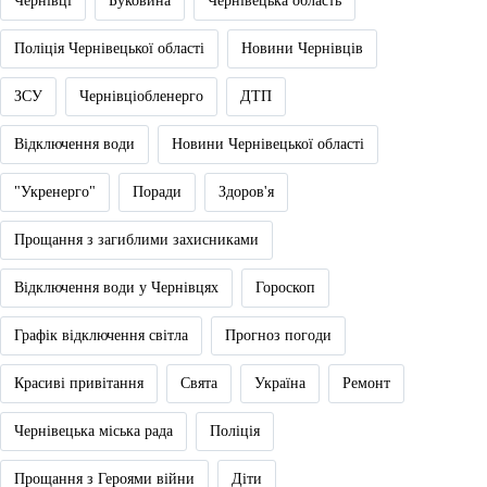
Чернівці
Буковина
Чернівецька область
Поліція Чернівецької області
Новини Чернівців
ЗСУ
Чернівціобленерго
ДТП
Відключення води
Новини Чернівецької області
"Укренерго"
Поради
Здоров'я
Прощання з загиблими захисниками
Відключення води у Чернівцях
Гороскоп
Графік відключення світла
Прогноз погоди
Красиві привітання
Свята
Україна
Ремонт
Чернівецька міська рада
Поліція
Прощання з Героями війни
Діти