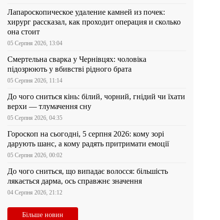
Лапароскопическое удаление камней из почек:
хирург рассказал, как проходит операция и сколько
она стоит
05 Серпня 2026, 13:04
Смертельна сварка у Чернівцях: чоловіка
підозрюють у вбивстві рідного брата
05 Серпня 2026, 11:14
До чого сниться кінь: білий, чорний, гнідий чи їхати
верхи — тлумачення сну
05 Серпня 2026, 04:35
Гороскоп на сьогодні, 5 серпня 2026: кому зорі
дарують шанс, а кому радять притримати емоції
05 Серпня 2026, 00:02
До чого сниться, що випадає волосся: більшість
лякається дарма, ось справжнє значення
04 Серпня 2026, 21:12
Більше новин