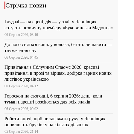
Стрічка новин
Глядачі — на сцені, дія — у залі: у Чернівцях
готують незвичну прем’єру «Буковинська Мадонна»
06 Серпня 2026, 08:16
До чого сняться воші: у волоссі, багато чи давити —
тлумачення сну
06 Серпня 2026, 04:45
Привітання з Яблучним Спаомс 2026: красиві
привітання, в прозі та віршах, добірка гарних нових
листівок українською
06 Серпня 2026, 04:12
Гороскоп на сьогодні, 6 серпня 2026: день, коли
туман нарешті розсіюється для всіх знаків
06 Серпня 2026, 00:02
Роботи вночі, щоб не заважати руху: у Чернівцях
оновлюють бруківку на кількох ділянках
05 Серпня 2026, 21:14