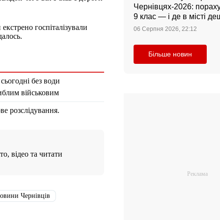
Чернівцях-2026: порахув
9 клас — і де в місті 
 екстрено госпіталізували
06 Серпня 2026, 22:12
далось.
Більше новин
 сьогодні без води
гиблим військовим
ове розслідування.
о, відео та читати
овини Чернівців