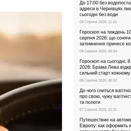
До 17:00 без водопоста
адреси в Чернівцях ли
сьогодні без води
08 Серпня 2026, 11:41
Гороскоп на тиждень 1
серпня 2026: що соняч
затемнення принесе к
знаку зодіаку
08 Серпня 2026, 06:04
Гороскоп на сьогодні, 
2026: Брама Лева відк
сильний старт кожному
зодіаку
08 Серпня 2026, 00:02
До чого сниться вагітні
про свою, чужу вагітніс
та пологи
07 Серпня 2026, 22:11
Путешествие на автом
Европу: как оформить и