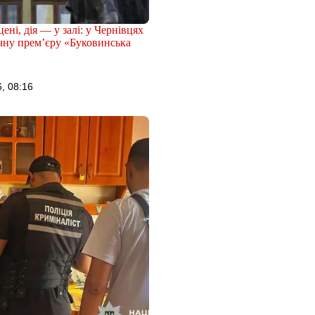
ені, дія — у залі: у Чернівцях
чну прем’єру «Буковинська
, 08:16