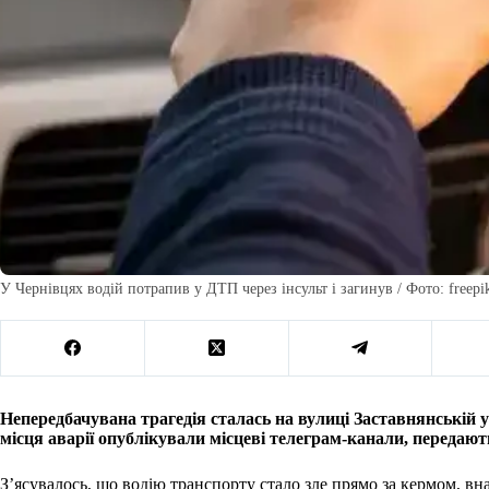
У Чернівцях водій потрапив у ДТП через інсульт і загинув / Фото: freepi
Непередбачувана трагедія сталась на вулиці Заставнянській 
місця аварії опублікували місцеві телеграм-канали, передаю
З’ясувалось, що водію транспорту стало зле прямо за кермом, внас