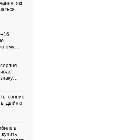
чання: які
шаться
0–16
не
ожному
8 серпня
риває
 знаку
сть: сонник
ть, двійню
обиле в
 купить