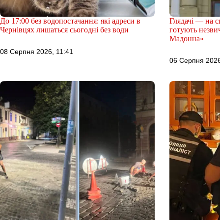
До 17:00 без водопостачання: які адреси в
Глядачі — на сц
Чернівцях лишаться сьогодні без води
готують незви
Мадонна»
08 Серпня 2026, 11:41
06 Серпня 2026