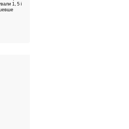
али 1, 5 і
дешевше