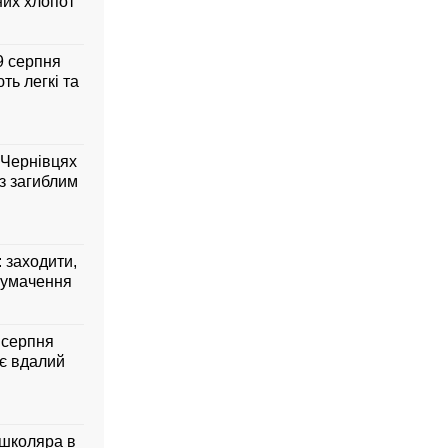
них хлопот
 9 серпня
ть легкі та
 Чернівцях
з загиблим
: заходити,
лумачення
7 серпня
ує вдалий
 школяра в