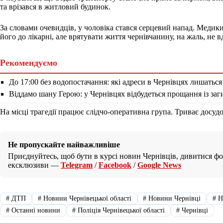
та врізався в житловий будинок.
За словами очевидців, у чоловіка стався серцевий напад. Медики
його до лікарні, але врятувати життя чернівчанину, на жаль, не в
Рекомендуємо
До 17:00 без водопостачання: які адреси в Чернівцях лишаться
Віддамо шану Герою: у Чернівцях відбудеться прощання із за
На місці трагедії працює слідчо-оперативна група. Триває досуд
Не пропускайте найважливіше
Приєднуйтесь, щоб бути в курсі новин Чернівців, дивитися фот
ексклюзиви —
Telegram
/
Facebook
/
Google News
#
ДТП
#
Новини Чернівецької області
#
Новини Чернівці
#
Н
#
Останні новини
#
Поліція Чернівецької області
#
Чернівці