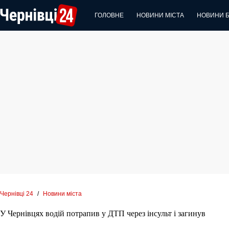
Перейти
до
ГОЛОВНЕ
НОВИНИ МІСТА
НОВИНИ 
вмісту
Чернівці 24
/
Новини міста
У Чернівцях водій потрапив у ДТП через інсульт і загинув