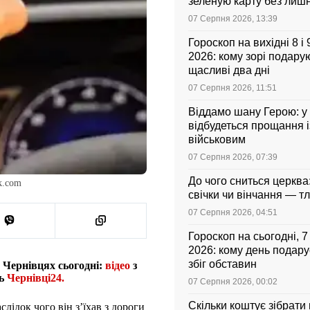
зеленую карту без лиш
07 Серпня 2026, 13:39
Гороскоп на вихідні 8 і
2026: кому зорі подарую
щасливі два дні
07 Серпня 2026, 11:51
Віддамо шану Герою: у
відбудеться прощання і
військовим
07 Серпня 2026, 07:39
До чого сниться церква
k.com
свічки чи вінчання — т
07 Серпня 2026, 04:51
Гороскоп на сьогодні, 
2026: кому день подар
збіг обставин
у Чернівцях сьогодні:
відео
з
ть
Чернівці24.
07 Серпня 2026, 00:02
Скільки коштує зібрати
лідок чого він з’їхав з дороги