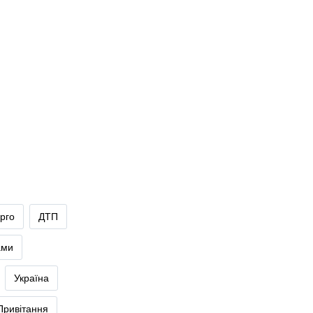
рго
ДТП
ами
Україна
Привітання