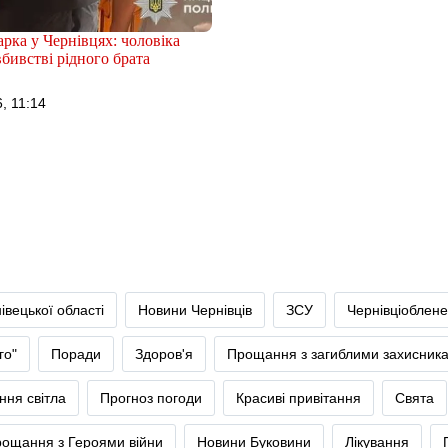
рка у Чернівцях: чоловіка
бивстві рідного брата
, 11:14
івецької області
Новини Чернівців
ЗСУ
Чернівціоблене
го"
Поради
Здоров'я
Прощання з загиблими захисник
ння світла
Прогноз погоди
Красиві привітання
Свята
ощання з Героями війни
Новини Буковини
Лікування