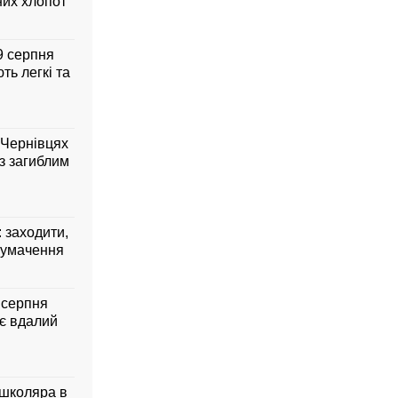
них хлопот
 9 серпня
ть легкі та
 Чернівцях
з загиблим
: заходити,
лумачення
7 серпня
ує вдалий
 школяра в