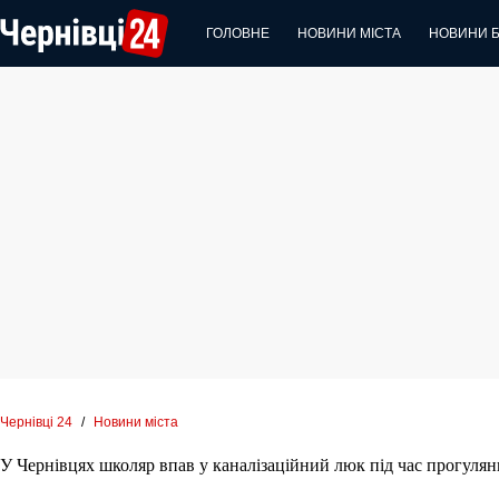
Перейти
до
ГОЛОВНЕ
НОВИНИ МІСТА
НОВИНИ 
вмісту
Чернівці 24
/
Новини міста
У Чернівцях школяр впав у каналізаційний люк під час прогулян