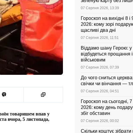
зеленую карту без лиш
07 Серпня 2026, 13:39
Гороскоп на вихідні 8 і
2026: кому зорі подарую
щасливі два дні
07 Серпня 2026, 11:51
Віддамо шану Герою: у
відбудеться прощання і
військовим
07 Серпня 2026, 07:39
До чого сниться церква
свічки чи вінчання — т
07 Серпня 2026, 04:51
Гороскоп на сьогодні, 
2026: кому день подар
збіг обставин
своїм товаришем впав у
ста вчора, 5 листопада,
07 Серпня 2026, 00:02
Скільки коштує зібрати