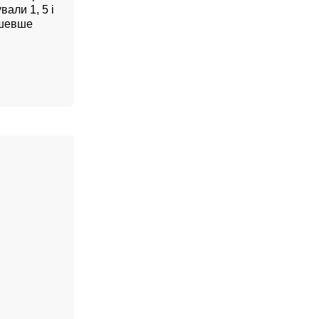
али 1, 5 і
дешевше