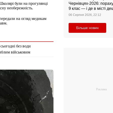
 Школярі були на прогулянці
Чернівцях-2026: порахув
асну необережність.
9 клас — і де в місті 
06 Серпня 2026, 22:12
 передали на огляд медикам
авм.
Більше новин
 сьогодні без води
гиблим військовим