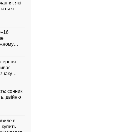
чання: які
шаться
0–16
не
ожному
8 серпня
риває
 знаку
сть: сонник
ть, двійню
обиле в
 купить