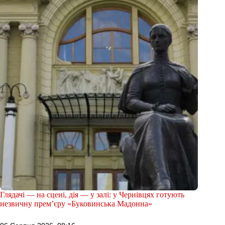
Глядачі — на сцені, дія — у залі: у Чернівцях готують
незвичну прем’єру «Буковинська Мадонна»