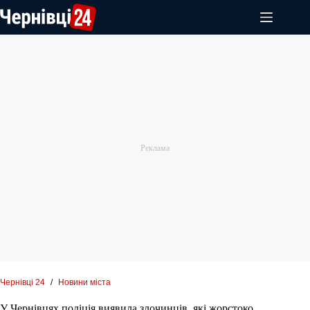
Перейти
до
вмісту
Чернівці 24
/
Новини міста
У Чернівцях поліція виявила злочинців, які жорстоко