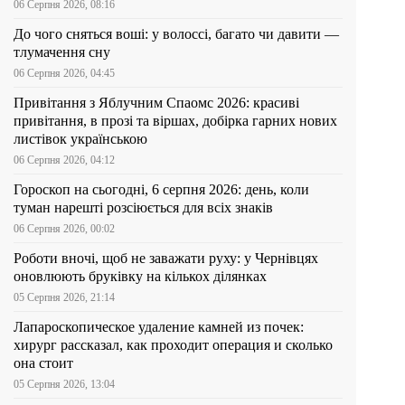
06 Серпня 2026, 08:16
До чого сняться воші: у волоссі, багато чи давити —
тлумачення сну
06 Серпня 2026, 04:45
Привітання з Яблучним Спаомс 2026: красиві
привітання, в прозі та віршах, добірка гарних нових
листівок українською
06 Серпня 2026, 04:12
Гороскоп на сьогодні, 6 серпня 2026: день, коли
туман нарешті розсіюється для всіх знаків
06 Серпня 2026, 00:02
Роботи вночі, щоб не заважати руху: у Чернівцях
оновлюють бруківку на кількох ділянках
05 Серпня 2026, 21:14
Лапароскопическое удаление камней из почек:
хирург рассказал, как проходит операция и сколько
она стоит
05 Серпня 2026, 13:04