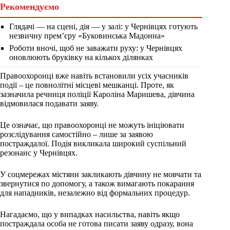
Рекомендуємо
Глядачі — на сцені, дія — у залі: у Чернівцях готують
незвичну прем’єру «Буковинська Мадонна»
Роботи вночі, щоб не заважати руху: у Чернівцях
оновлюють бруківку на кількох ділянках
Правоохоронці вже навіть встановили усіх учасників
події – це повнолітні місцеві мешканці. Проте, як
зазначила речниця поліції Кароліна Маришева, дівчина
відмовилася подавати заяву.
Це означає, що правоохоронці не можуть ініціювати
розслідування самостійно – лише за заявою
постраждалої. Подія викликала широкий суспільний
резонанс у Чернівцях.
У соцмережах містяни закликають дівчину не мовчати та
звернутися по допомогу, а також вимагають покарання
для нападників, незалежно від формальних процедур.
Нагадаємо, що у випадках насильства, навіть якщо
постраждала особа не готова писати заяву одразу, вона