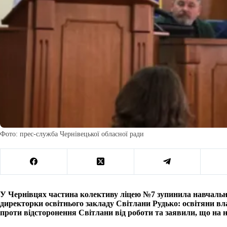
Фото: прес-служба Чернівецької обласної ради
У Чернівцях частина колективу ліцею №7 зупинила навчальн
директорки освітнього закладу Світлани Рудько: освітяни в
проти відсторонення Світлани від роботи та заявили, що на 