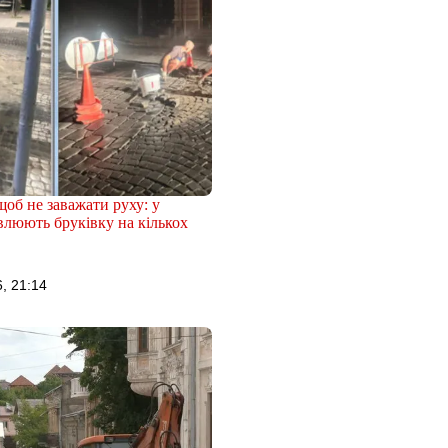
щоб не заважати руху: у
влюють бруківку на кількох
, 21:14