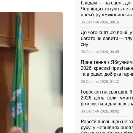
Глядачі — на сцені, дія 
Чернівцях готують нез
прем’єру «Буковинськ
06 Серпня 2026, 08:16
До чого сняться воші: у
багато чи давити — тл
сну
06 Серпня 2026, 04:45
Привітання з Яблучни
2026: красиві привітанн
та віршах, добірка гар
листівок українською
06 Серпня 2026, 04:12
Гороскоп на сьогодні, 
2026: день, коли туман
розсіюється для всіх зн
06 Серпня 2026, 00:02
Роботи вночі, щоб не з
руху: у Чернівцях оно