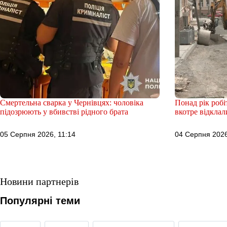
Смертельна сварка у Чернівцях: чоловіка
Понад рік робіт
підозрюють у вбивстві рідного брата
вкотре відклал
05 Серпня 2026, 11:14
04 Серпня 2026
Новини партнерів
Популярні теми