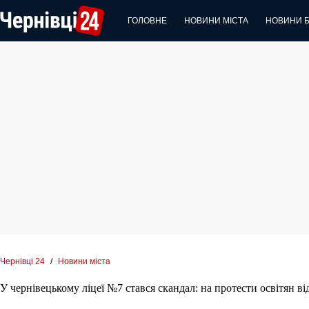
Перейти
до
ГОЛОВНЕ
НОВИНИ МІСТА
НОВИНИ 
вмісту
Чернівці 24
/
Новини міста
У чернівецькому ліцеї №7 стався скандал: на протести освітян ві