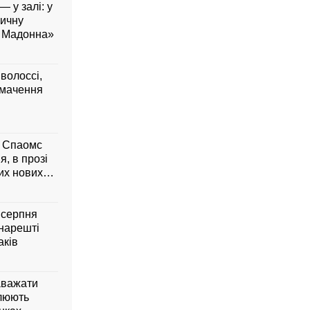
— у залі: у
вичну
а Мадонна»
 волоссі,
умачення
м Спаомс
я, в прозі
них нових
6 серпня
 нарешті
аків
аважати
влюють