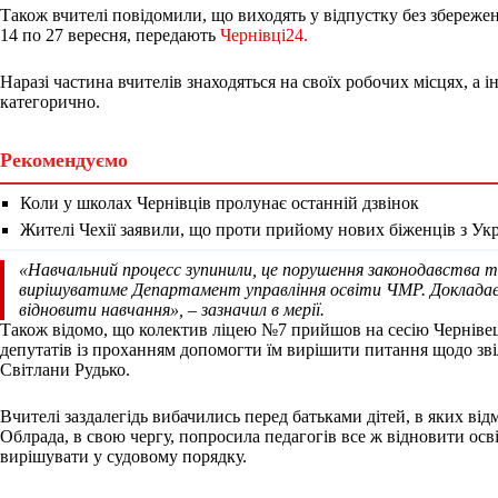
Також вчителі повідомили, що виходять у відпустку без збереженн
14 по 27 вересня, передають
Чернівці24.
Наразі частина вчителів знаходяться на своїх робочих місцях, а 
категорично.
Рекомендуємо
Коли у школах Чернівців пролунає останній дзвінок
Жителі Чехії заявили, що проти прийому нових біженців з Ук
«Навчальний процесс зупинили, це порушення законодавства т
вирішуватиме Департамент управління освіти ЧМР. Докладаєм
відновити навчання»,
– зазначил в мерії.
Також відомо, що колектив ліцею №7 прийшов на сесію Чернівець
депутатів із проханням допомогти їм вирішити питання щодо зв
Світлани Рудько.
Вчителі заздалегідь вибачились перед батьками дітей, в яких від
Облрада, в свою чергу, попросила педагогів все ж відновити осві
вирішувати у судовому порядку.