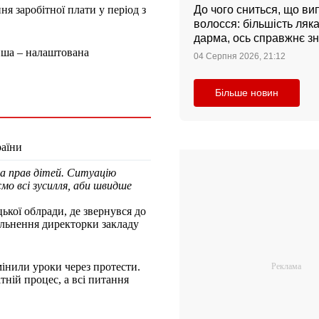
я заробітної плати у період з
До чого сниться, що ви
волосся: більшість ляк
дарма, ось справжнє з
інша – налаштована
04 Серпня 2026, 21:12
Більше новин
раїни
а прав дітей. Ситуацію
о всі зусилля, аби швидше
кої облради, де звернувся до
ільнення директорки закладу
мінили уроки через протести.
тній процес, а всі питання