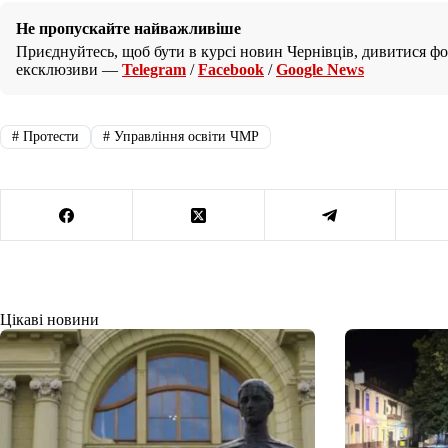
Не пропускайте найважливіше
Приєднуйтесь, щоб бути в курсі новин Чернівців, дивитися фот
ексклюзиви —
Telegram
/
Facebook
/
Google News
#
Протести
#
Управління освіти ЧМР
Цікаві новини