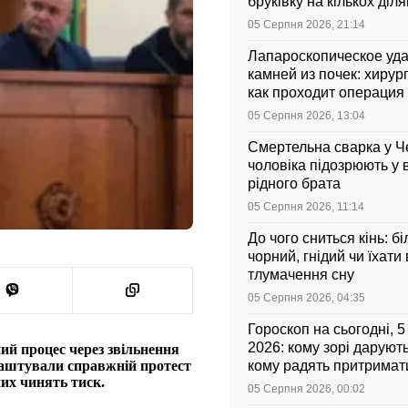
бруківку на кількох діл
05 Серпня 2026, 21:14
Лапароскопическое уд
камней из почек: хирург
как проходит операция 
она стоит
05 Серпня 2026, 13:04
Смертельна сварка у Ч
чоловіка підозрюють у 
рідного брата
05 Серпня 2026, 11:14
До чого сниться кінь: бі
чорний, гнідий чи їхати
тлумачення сну
05 Серпня 2026, 04:35
Гороскоп на сьогодні, 
2026: кому зорі даруют
ий процес через звільнення
лаштували справжній протест
кому радять притримати
них чинять тиск.
05 Серпня 2026, 00:02