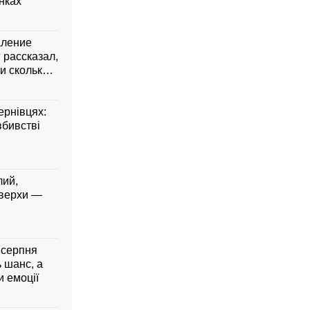
янках
аление
 рассказал,
и сколько
ернівцях:
вбивстві
лий,
 верхи —
5 серпня
ь шанс, а
 емоції