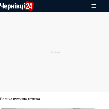
Перейти
до
вмісту
Велика кухонна техніка