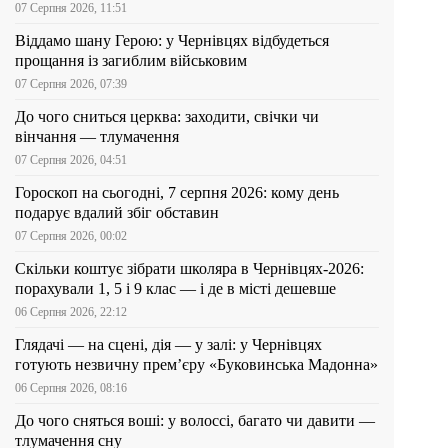
07 Серпня 2026, 11:51
Віддамо шану Герою: у Чернівцях відбудеться
прощання із загиблим військовим
07 Серпня 2026, 07:39
До чого сниться церква: заходити, свічки чи
вінчання — тлумачення
07 Серпня 2026, 04:51
Гороскоп на сьогодні, 7 серпня 2026: кому день
подарує вдалий збіг обставин
07 Серпня 2026, 00:02
Скільки коштує зібрати школяра в Чернівцях-2026:
порахували 1, 5 і 9 клас — і де в місті дешевше
06 Серпня 2026, 22:12
Глядачі — на сцені, дія — у залі: у Чернівцях
готують незвичну прем’єру «Буковинська Мадонна»
06 Серпня 2026, 08:16
До чого сняться воші: у волоссі, багато чи давити —
тлумачення сну