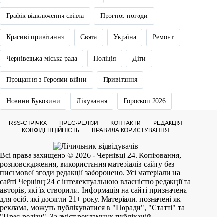
Графік відключення світла
Прогноз погоди
Красиві привітання
Свята
Україна
Ремонт
Чернівецька міська рада
Поліція
Діти
Прощання з Героями війни
Привітання
Новини Буковини
Лікування
Гороскоп 2026
RSS-СТРІЧКА
ПРЕС-РЕЛІЗИ
КОНТАКТИ
РЕДАКЦІЯ
КОНФІДЕНЦІЙНІСТЬ
ПРАВИЛА КОРИСТУВАННЯ
Всі права захищено © 2026 - Чернівці 24. Копіювання,
розповсюдження, використання матеріалів сайту без
письмової згоди редакції заборонено. Усі матеріали на
сайті
Чернівці24
є інтелектуальною власністю редакції та
авторів, які їх створили. Інформація на сайті призначена
для осіб, які досягли 21+ року. Матеріали, позначені як
реклама, можуть публікуватися в "Поради", "Статті" та
"Прес-релізи". За зміст рекламних публікацій