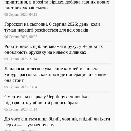
привітання, в прозі та віршах, добірка гарних нових
листівок українською
06 Серпня 2026, 04:12
Гороскоп на сьогодні, 6 серпня 2026: день, коли
туман нарешті розсіюється для всіх знаків
06 Серпня 2026, 00:02
Роботи вночі, щоб не заважати руху: у Чернівцях
оновлюють бруківку на кількох ділянках
05 Серпня 2026, 21:14
Лапароскопическое удаление камней из почек:
хирург рассказал, как проходит операция и сколько
она стоит
05 Серпня 2026, 13:04
Смертельна сварка у Чернівцях: чоловіка
підозрюють у вбивстві рідного брата
05 Серпня 2026, 11:14
До чого сниться кінь: білий, чорний, гнідий чи їхати
верхи — тлумачення сну