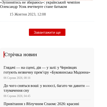
«Зупинятись не збираюсь»: український чемпіон
Олександр Усик вчетверте стане батьком
15 Жовтня 2023, 12:08
Завантажити ще
Стрічка новин
Глядачі — на сцені, дія — у залі: у Чернівцях
готують незвичну прем’єру «Буковинська Мадонна»
06 Серпня 2026, 08:16
До чого сняться воші: у волоссі, багато чи давити —
тлумачення сну
06 Серпня 2026, 04:45
Привітання з Яблучним Спаомс 2026: красиві