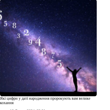
Які цифри у даті народження пророкують вам велике
кохання