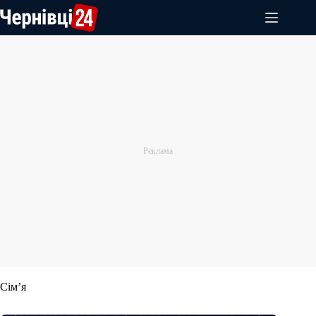
Перейти
до
вмісту
Сім’я