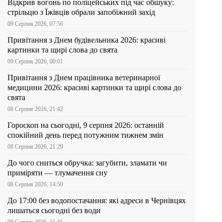
Відкрив вогонь по поліцейських під час обшуку:
стрільцю з Їжівців обрали запобіжний захід
09 Серпня 2026, 07:56
Привітання з Днем будівельника 2026: красиві
картинки та щирі слова до свята
09 Серпня 2026, 00:01
Привітання з Днем працівника ветеринарної
медицини 2026: красиві картинки та щирі слова до
свята
08 Серпня 2026, 21:42
Гороскоп на сьогодні, 9 серпня 2026: останній
спокійний день перед потужним тижнем змін
08 Серпня 2026, 21:29
До чого сниться обручка: загубити, зламати чи
приміряти — тлумачення сну
08 Серпня 2026, 14:50
До 17:00 без водопостачання: які адреси в Чернівцях
лишаться сьогодні без води