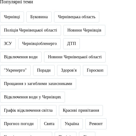
Популярні теми
Чернівці
Буковина
Чернівецька область
Поліція Чернівецької області
Новини Чернівців
ЗСУ
Чернівціобленерго
ДТП
Відключення води
Новини Чернівецької області
"Укренерго"
Поради
Здоров'я
Гороскоп
Прощання з загиблими захисниками
Відключення води у Чернівцях
Графік відключення світла
Красиві привітання
Прогноз погоди
Свята
Україна
Ремонт