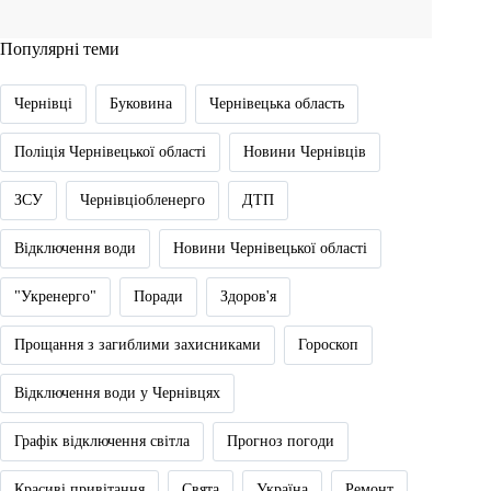
Популярні теми
Чернівці
Буковина
Чернівецька область
Поліція Чернівецької області
Новини Чернівців
ЗСУ
Чернівціобленерго
ДТП
Відключення води
Новини Чернівецької області
"Укренерго"
Поради
Здоров'я
Прощання з загиблими захисниками
Гороскоп
Відключення води у Чернівцях
Графік відключення світла
Прогноз погоди
Красиві привітання
Свята
Україна
Ремонт