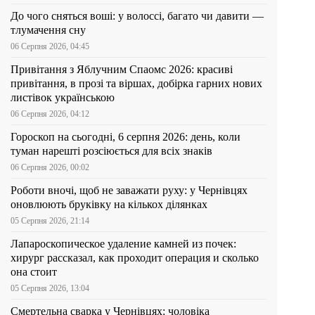
До чого сняться воші: у волоссі, багато чи давити —
тлумачення сну
06 Серпня 2026, 04:45
Привітання з Яблучним Спаомс 2026: красиві
привітання, в прозі та віршах, добірка гарних нових
листівок українською
06 Серпня 2026, 04:12
Гороскоп на сьогодні, 6 серпня 2026: день, коли
туман нарешті розсіюється для всіх знаків
06 Серпня 2026, 00:02
Роботи вночі, щоб не заважати руху: у Чернівцях
оновлюють бруківку на кількох ділянках
05 Серпня 2026, 21:14
Лапароскопическое удаление камней из почек:
хирург рассказал, как проходит операция и сколько
она стоит
05 Серпня 2026, 13:04
Смертельна сварка у Чернівцях: чоловіка