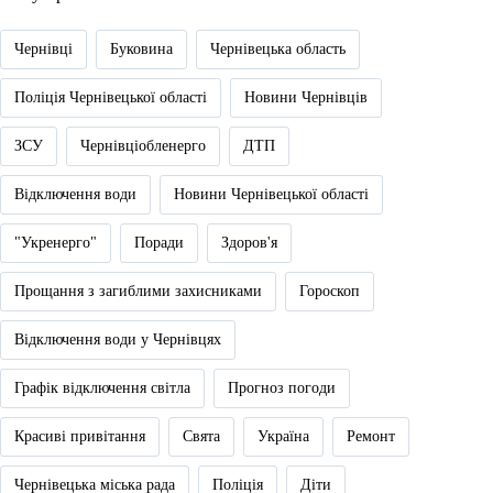
Чернівці
Буковина
Чернівецька область
Поліція Чернівецької області
Новини Чернівців
ЗСУ
Чернівціобленерго
ДТП
Відключення води
Новини Чернівецької області
"Укренерго"
Поради
Здоров'я
Прощання з загиблими захисниками
Гороскоп
Відключення води у Чернівцях
Графік відключення світла
Прогноз погоди
Красиві привітання
Свята
Україна
Ремонт
Чернівецька міська рада
Поліція
Діти