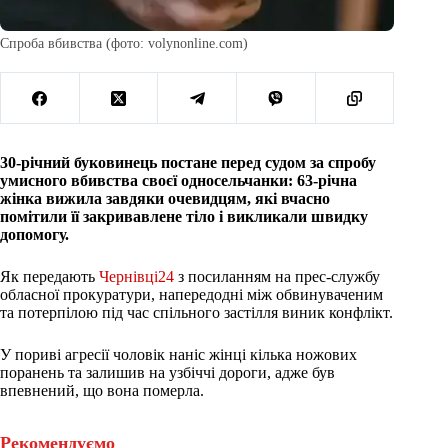
Спроба вбивства (фото: volynonline.com)
30-річний буковинець постане перед судом за спробу
умисного вбивства своєї односельчанки: 63-річна
жінка вижила завдяки очевидцям, які вчасно
помітили її закривавлене тіло і викликали швидку
допомогу.
Як передають
Чернівці24
з посиланням на прес-службу
обласної прокуратури, напередодні між обвинуваченим
та потерпілою під час спільного застілля виник конфлікт.
У пориві агресії чоловік наніс жінці кілька ножових
поранень та залишив на узбіччі дороги, адже був
впевнений, що вона померла.
Рекомендуємо