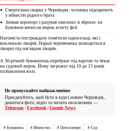
Смертельна сварка у Чернівцях: чоловіка підозрюють
у вбивстві рідного брата
Знімав аеропорт і рахував ешелони зі зброєю: на
Буковині винесли вирок агенту фсб
Натомість постраждалу помітили односельці, які і
викликали лікарів. Наразі чернівчанка знаходиться в
лікарні під наглядом лікарів.
А 30-річний буковинець перебуває під вартою та чекає
на судовий вирок. Йому загрожує від 10 до 15 років
позбавлення волі.
Не пропускайте найважливіше
Приєднуйтесь, щоб бути в курсі новин Чернівців,
дивитися фото, відео та читати ексклюзиви —
Telegram
/
Facebook
/
Google News
#
Буковина
#
Вбивство
#
Пенсіонери
#
Суд