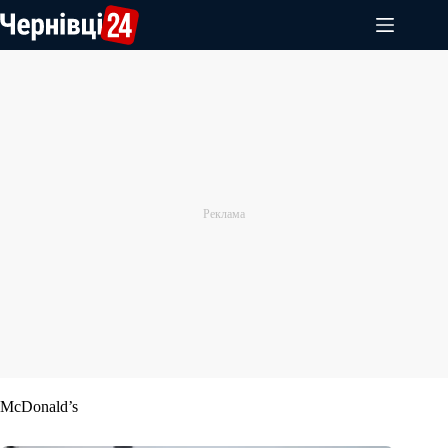
Перейти
до
вмісту
McDonald’s