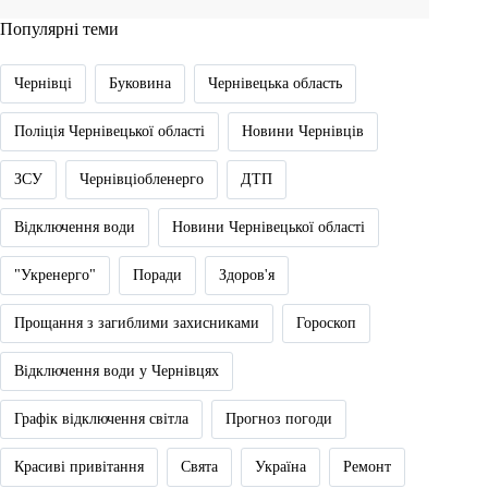
Популярні теми
Чернівці
Буковина
Чернівецька область
Поліція Чернівецької області
Новини Чернівців
ЗСУ
Чернівціобленерго
ДТП
Відключення води
Новини Чернівецької області
"Укренерго"
Поради
Здоров'я
Прощання з загиблими захисниками
Гороскоп
Відключення води у Чернівцях
Графік відключення світла
Прогноз погоди
Красиві привітання
Свята
Україна
Ремонт