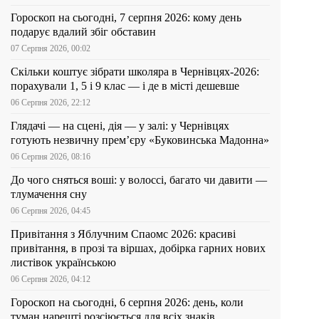
Гороскоп на сьогодні, 7 серпня 2026: кому день
подарує вдалий збіг обставин
07 Серпня 2026, 00:02
Скільки коштує зібрати школяра в Чернівцях-2026:
порахували 1, 5 і 9 клас — і де в місті дешевше
06 Серпня 2026, 22:12
Глядачі — на сцені, дія — у залі: у Чернівцях
готують незвичну прем’єру «Буковинська Мадонна»
06 Серпня 2026, 08:16
До чого сняться воші: у волоссі, багато чи давити —
тлумачення сну
06 Серпня 2026, 04:45
Привітання з Яблучним Спаомс 2026: красиві
привітання, в прозі та віршах, добірка гарних нових
листівок українською
06 Серпня 2026, 04:12
Гороскоп на сьогодні, 6 серпня 2026: день, коли
туман нарешті розсіюється для всіх знаків