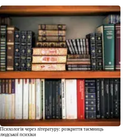
Психологія через літературу: розкриття таємниць
людської психіки