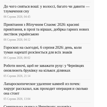
До чого сняться воші: у волоссі, багато чи давити —
тлумачення сну
06 Серпня 2026, 04:45
Привітання з Яблучним Спаомс 2026: красиві
привітання, в прозі та віршах, добірка гарних нових
листівок українською
06 Серпня 2026, 04:12
Гороскоп на сьогодні, 6 серпня 2026: день, коли
туман нарешті розсіюється для всіх знаків
06 Серпня 2026, 00:02
Роботи вночі, щоб не заважати руху: у Чернівцях
оновлюють бруківку на кількох ділянках
05 Серпня 2026, 21:14
Лапароскопическое удаление камней из почек:
хирург рассказал, как проходит операция и сколько
она стоит
05 Серпня 2026, 13:04
Смертельна сварка у Чернівцях: чоловіка