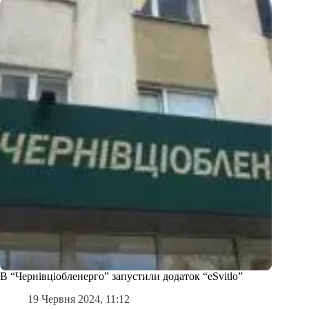
В “Чернівціобленерго” запустили додаток “eSvitlo”
19 Червня 2024, 11:12