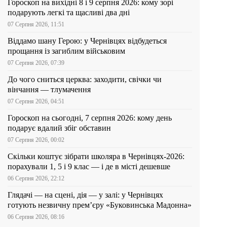
Гороскоп на вихідні 8 і 9 серпня 2026: кому зорі
подарують легкі та щасливі два дні
07 Серпня 2026, 11:51
Віддамо шану Герою: у Чернівцях відбудеться
прощання із загиблим військовим
07 Серпня 2026, 07:39
До чого сниться церква: заходити, свічки чи
вінчання — тлумачення
07 Серпня 2026, 04:51
Гороскоп на сьогодні, 7 серпня 2026: кому день
подарує вдалий збіг обставин
07 Серпня 2026, 00:02
Скільки коштує зібрати школяра в Чернівцях-2026:
порахували 1, 5 і 9 клас — і де в місті дешевше
06 Серпня 2026, 22:12
Глядачі — на сцені, дія — у залі: у Чернівцях
готують незвичну прем’єру «Буковинська Мадонна»
06 Серпня 2026, 08:16