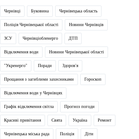
Чернівці
Буковина
Чернівецька область
Поліція Чернівецької області
Новини Чернівців
ЗСУ
Чернівціобленерго
ДТП
Відключення води
Новини Чернівецької області
"Укренерго"
Поради
Здоров'я
Прощання з загиблими захисниками
Гороскоп
Відключення води у Чернівцях
Графік відключення світла
Прогноз погоди
Красиві привітання
Свята
Україна
Ремонт
Чернівецька міська рада
Поліція
Діти