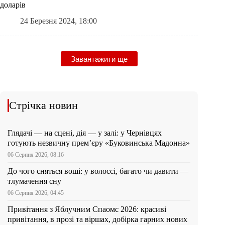
доларів
24 Березня 2024, 18:00
Завантажити ще
Стрічка новин
Глядачі — на сцені, дія — у залі: у Чернівцях
готують незвичну прем’єру «Буковинська Мадонна»
06 Серпня 2026, 08:16
До чого сняться воші: у волоссі, багато чи давити —
тлумачення сну
06 Серпня 2026, 04:45
Привітання з Яблучним Спаомс 2026: красиві
привітання, в прозі та віршах, добірка гарних нових