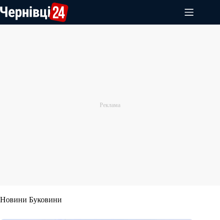
Перейти
до
вмісту
Новини Буковини