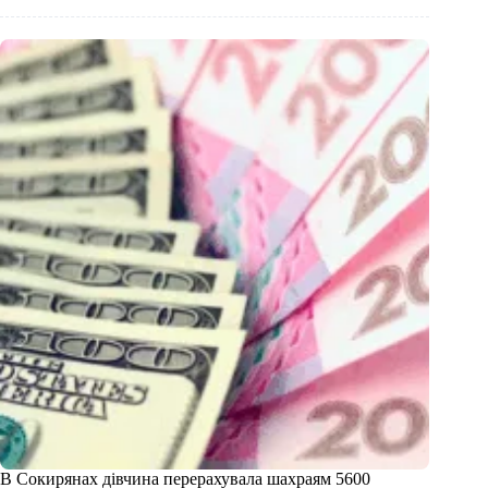
В Сокирянах дівчина перерахувала шахраям 5600