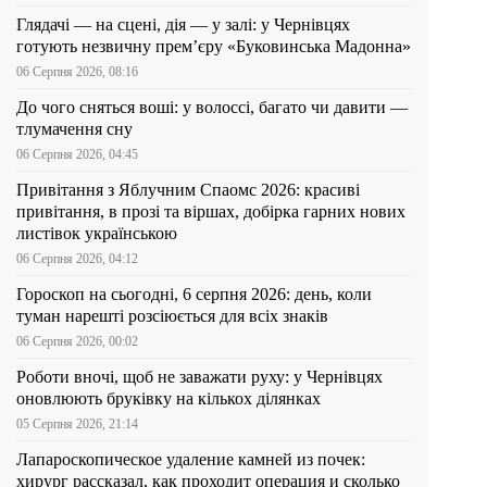
Глядачі — на сцені, дія — у залі: у Чернівцях
готують незвичну прем’єру «Буковинська Мадонна»
06 Серпня 2026, 08:16
До чого сняться воші: у волоссі, багато чи давити —
тлумачення сну
06 Серпня 2026, 04:45
Привітання з Яблучним Спаомс 2026: красиві
привітання, в прозі та віршах, добірка гарних нових
листівок українською
06 Серпня 2026, 04:12
Гороскоп на сьогодні, 6 серпня 2026: день, коли
туман нарешті розсіюється для всіх знаків
06 Серпня 2026, 00:02
Роботи вночі, щоб не заважати руху: у Чернівцях
оновлюють бруківку на кількох ділянках
05 Серпня 2026, 21:14
Лапароскопическое удаление камней из почек:
хирург рассказал, как проходит операция и сколько