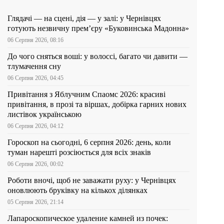
Глядачі — на сцені, дія — у залі: у Чернівцях
готують незвичну прем’єру «Буковинська Мадонна»
06 Серпня 2026, 08:16
До чого сняться воші: у волоссі, багато чи давити —
тлумачення сну
06 Серпня 2026, 04:45
Привітання з Яблучним Спаомс 2026: красиві
привітання, в прозі та віршах, добірка гарних нових
листівок українською
06 Серпня 2026, 04:12
Гороскоп на сьогодні, 6 серпня 2026: день, коли
туман нарешті розсіюється для всіх знаків
06 Серпня 2026, 00:02
Роботи вночі, щоб не заважати руху: у Чернівцях
оновлюють бруківку на кількох ділянках
05 Серпня 2026, 21:14
Лапароскопическое удаление камней из почек: