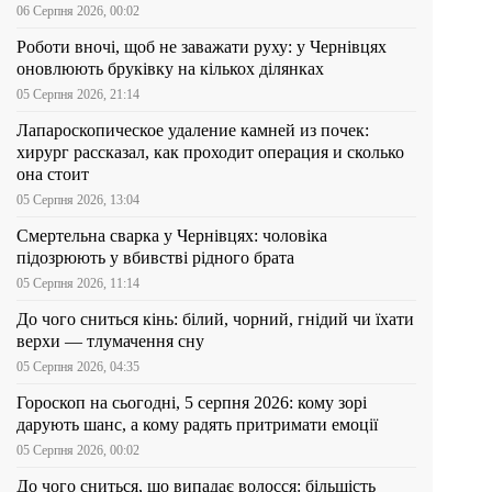
06 Серпня 2026, 00:02
Роботи вночі, щоб не заважати руху: у Чернівцях
оновлюють бруківку на кількох ділянках
05 Серпня 2026, 21:14
Лапароскопическое удаление камней из почек:
хирург рассказал, как проходит операция и сколько
она стоит
05 Серпня 2026, 13:04
Смертельна сварка у Чернівцях: чоловіка
підозрюють у вбивстві рідного брата
05 Серпня 2026, 11:14
До чого сниться кінь: білий, чорний, гнідий чи їхати
верхи — тлумачення сну
05 Серпня 2026, 04:35
Гороскоп на сьогодні, 5 серпня 2026: кому зорі
дарують шанс, а кому радять притримати емоції
05 Серпня 2026, 00:02
До чого сниться, що випадає волосся: більшість