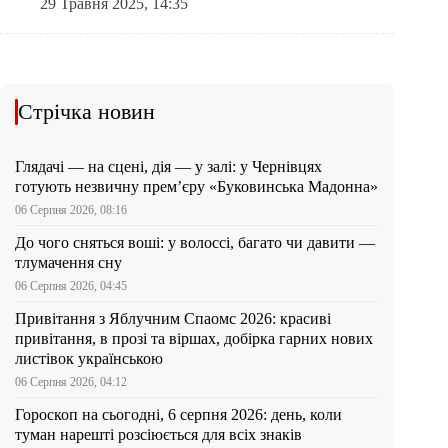
29 Травня 2025, 14:35
Стрічка новин
Глядачі — на сцені, дія — у залі: у Чернівцях
готують незвичну прем’єру «Буковинська Мадонна»
06 Серпня 2026, 08:16
До чого сняться воші: у волоссі, багато чи давити —
тлумачення сну
06 Серпня 2026, 04:45
Привітання з Яблучним Спаомс 2026: красиві
привітання, в прозі та віршах, добірка гарних нових
листівок українською
06 Серпня 2026, 04:12
Гороскоп на сьогодні, 6 серпня 2026: день, коли
туман нарешті розсіюється для всіх знаків