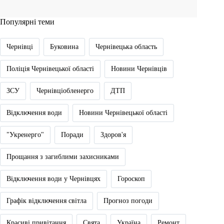
Популярні теми
Чернівці
Буковина
Чернівецька область
Поліція Чернівецької області
Новини Чернівців
ЗСУ
Чернівціобленерго
ДТП
Відключення води
Новини Чернівецької області
"Укренерго"
Поради
Здоров'я
Прощання з загиблими захисниками
Відключення води у Чернівцях
Гороскоп
Графік відключення світла
Прогноз погоди
Красиві привітання
Свята
Україна
Ремонт