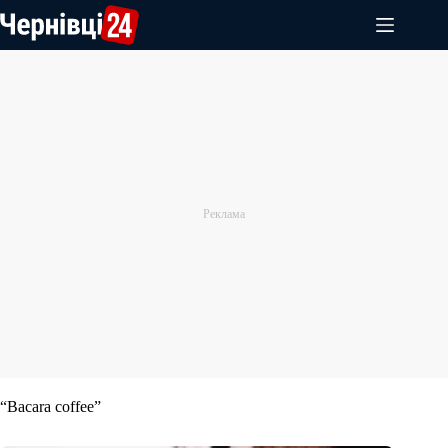
Перейти
до
вмісту
“Bacara coffee”