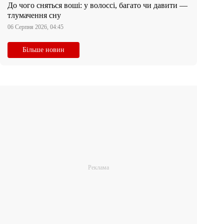
До чого сняться воші: у волоссі, багато чи давити —
тлумачення сну
06 Серпня 2026, 04:45
Більше новин