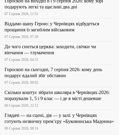
Гороскоп на вихідні 8 і 9 серпня 2026: кому зорі
подарують легкі та щасливі два дні
07 Серпня 2026, 11:51
Віддамо шану Герою: у Чернівцях відбудеться
прощання із загиблим військовим
07 Серпня 2026, 07:39
До чого сниться церква: заходити, свічки чи
вінчання — тлумачення
07 Серпня 2026, 04:51
Гороскоп на сьогодні, 7 серпня 2026: кому день
подарує вдалий збіг обставин
07 Серпня 2026, 00:02
Скільки коштує зібрати школяра в Чернівцях-2026:
порахували 1, 5 і 9 клас — і де в місті дешевше
06 Серпня 2026, 22:12
Глядачі — на сцені, дія — у залі: у Чернівцях
готують незвичну прем’єру «Буковинська Мадонна»
06 Серпня 2026, 08:16