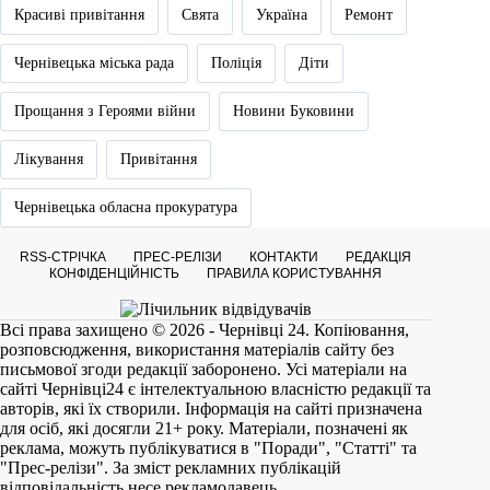
Красиві привітання
Свята
Україна
Ремонт
Чернівецька міська рада
Поліція
Діти
Прощання з Героями війни
Новини Буковини
Лікування
Привітання
Чернівецька обласна прокуратура
RSS-СТРІЧКА
ПРЕС-РЕЛІЗИ
КОНТАКТИ
РЕДАКЦІЯ
КОНФІДЕНЦІЙНІСТЬ
ПРАВИЛА КОРИСТУВАННЯ
Всі права захищено © 2026 - Чернівці 24. Копіювання,
розповсюдження, використання матеріалів сайту без
письмової згоди редакції заборонено. Усі матеріали на
сайті
Чернівці24
є інтелектуальною власністю редакції та
авторів, які їх створили. Інформація на сайті призначена
для осіб, які досягли 21+ року. Матеріали, позначені як
реклама, можуть публікуватися в "Поради", "Статті" та
"Прес-релізи". За зміст рекламних публікацій
відповідальність несе рекламодавець.