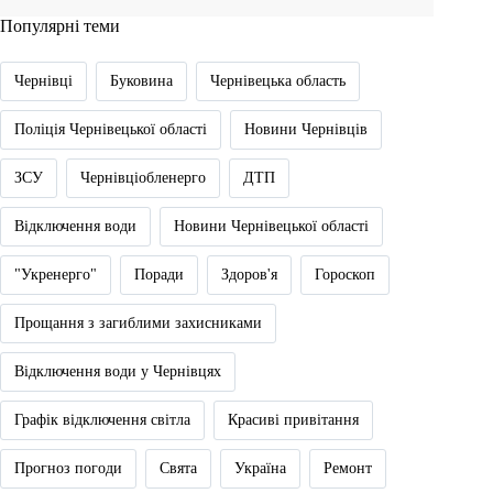
Популярні теми
Чернівці
Буковина
Чернівецька область
Поліція Чернівецької області
Новини Чернівців
ЗСУ
Чернівціобленерго
ДТП
Відключення води
Новини Чернівецької області
"Укренерго"
Поради
Здоров'я
Гороскоп
Прощання з загиблими захисниками
Відключення води у Чернівцях
Графік відключення світла
Красиві привітання
Прогноз погоди
Свята
Україна
Ремонт