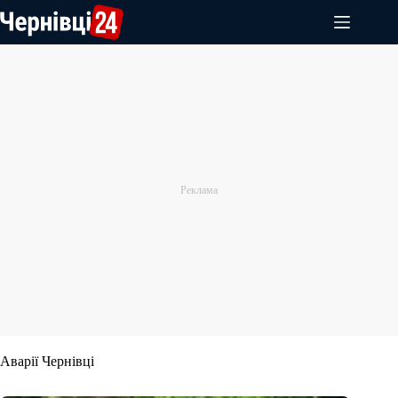
Перейти
до
вмісту
Аварії Чернівці