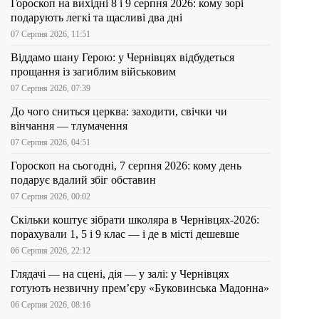
Гороскоп на вихідні 8 і 9 серпня 2026: кому зорі
подарують легкі та щасливі два дні
07 Серпня 2026, 11:51
Віддамо шану Герою: у Чернівцях відбудеться
прощання із загиблим військовим
07 Серпня 2026, 07:39
До чого сниться церква: заходити, свічки чи
вінчання — тлумачення
07 Серпня 2026, 04:51
Гороскоп на сьогодні, 7 серпня 2026: кому день
подарує вдалий збіг обставин
07 Серпня 2026, 00:02
Скільки коштує зібрати школяра в Чернівцях-2026:
порахували 1, 5 і 9 клас — і де в місті дешевше
06 Серпня 2026, 22:12
Глядачі — на сцені, дія — у залі: у Чернівцях
готують незвичну прем’єру «Буковинська Мадонна»
06 Серпня 2026, 08:16