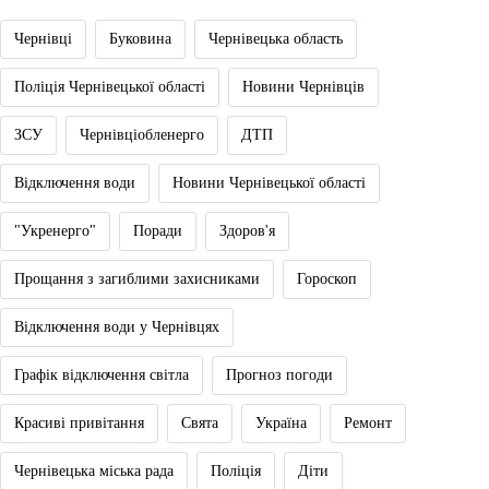
Чернівці
Буковина
Чернівецька область
Поліція Чернівецької області
Новини Чернівців
ЗСУ
Чернівціобленерго
ДТП
Відключення води
Новини Чернівецької області
"Укренерго"
Поради
Здоров'я
Прощання з загиблими захисниками
Гороскоп
Відключення води у Чернівцях
Графік відключення світла
Прогноз погоди
Красиві привітання
Свята
Україна
Ремонт
Чернівецька міська рада
Поліція
Діти