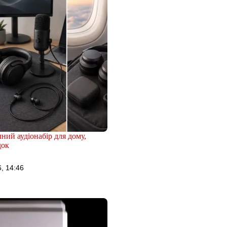
чний аудіонабір для дому,
док
, 14:46