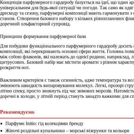
Концепція парфумерного гардеробу базується на ідеї, що один а
універсальним для будь-якої ситуації чи погоди. Так само як одя
дрескоду та сезону, парфумерні композиції мають гармонувати з
станом. Створення базового набору з кількох різнопланових фла
доречний ольфакторний супровід.
Принципи формування парфумерної бази
Для побудови функціонального парфумерного гардеробу досить 
композиції, які перекривають основні сфери життя. Головна пом
між собою флаконів, які належать до однієї родини, наприклад, 
цитрусових. Базовий набір має містити аромати з різним характ
розкриття нот.
Важливим критерієм є також сезонність, адже температура та вол
змінюють швидкість випаровування молекул. Легкі, прозорі струк
літню спеку, просто зникнуть під час зимових морозів. Натомість 
доречні в холоди, у літній період стануть занадто важкими для с
Рекомендуємо
Парфуми Initio: гід колекціями бренду
Жіночі роздільні купальники – морські візерунки та кольори