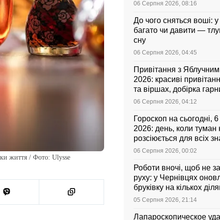
06 Серпня 2026, 08:16
До чого сняться воші: у
багато чи давити — тл
сну
06 Серпня 2026, 04:45
Привітання з Яблучни
2026: красиві привітанн
та віршах, добірка гар
листівок українською
06 Серпня 2026, 04:12
Гороскоп на сьогодні, 
2026: день, коли туман
розсіюється для всіх зн
06 Серпня 2026, 00:02
ки життя / Фото: Ulysse
Роботи вночі, щоб не з
руху: у Чернівцях оно
бруківку на кількох діл
05 Серпня 2026, 21:14
Лапароскопическое уд