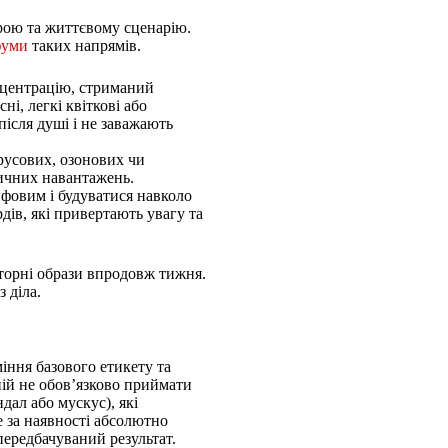
трою та життєвому сценарію.
фуми
таких напрямів.
нцентрацію, стриманий
і, легкі квіткові або
після душі і не заважають
русових, озонових чи
зичних навантажень.
фовим і будуватися навколо
ів, які привертають увагу та
торні образи впродовж тижня.
 діла.
ння базового етикету та
ній не обов’язково приймати
дал або мускус), які
 за наявності абсолютно
ередбачуваний результат.