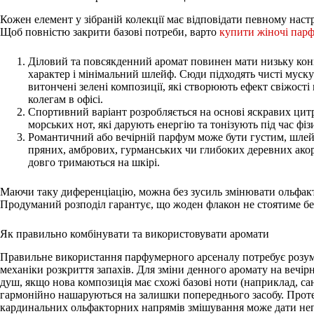
Кожен елемент у зібраній колекції має відповідати певному нас
Щоб повністю закрити базові потреби, варто
купити жіночі пар
Діловий та повсякденний аромат повинен мати низьку ко
характер і мінімальний шлейф. Сюди підходять чисті мускусн
витончені зелені композиції, які створюють ефект свіжості 
колегам в офісі.
Спортивний варіант розробляється на основі яскравих цит
морських нот, які дарують енергію та тонізують під час фі
Романтичний або вечірній парфум може бути густим, шлей
пряних, амбрових, гурманських чи глибоких деревних акорд
довго тримаються на шкірі.
Маючи таку диференціацію, можна без зусиль змінювати ольфак
Продуманий розподіл гарантує, що жоден флакон не стоятиме без
Як правильно комбінувати та використовувати аромати
Правильне використання парфумерного арсеналу потребує розумі
механіки розкриття запахів. Для зміни денного аромату на вечір
душ, якщо нова композиція має схожі базові ноти (наприклад, сан
гармонійно нашаруються на залишки попереднього засобу. Проте
кардинальних ольфакторних напрямів змішування може дати неп