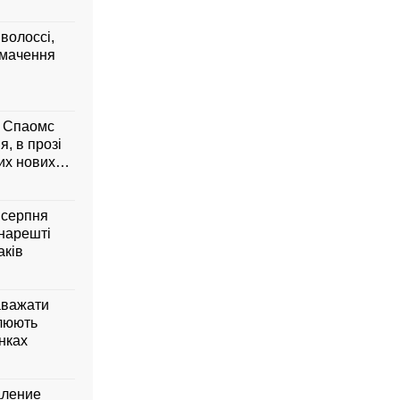
 волоссі,
умачення
м Спаомс
я, в прозі
них нових
6 серпня
 нарешті
аків
аважати
влюють
янках
аление