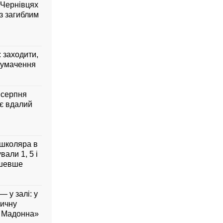
 Чернівцях
з загиблим
: заходити,
лумачення
7 серпня
ує вдалий
 школяра в
али 1, 5 і
дешевше
— у залі: у
вичну
а Мадонна»