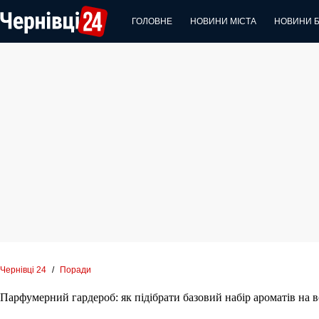
Перейти
до
ГОЛОВНЕ
НОВИНИ МІСТА
НОВИНИ 
вмісту
Чернівці 24
/
Поради
Парфумерний гардероб: як підібрати базовий набір ароматів на 