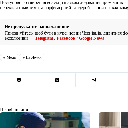
Поступове розширення колекції шляхом додавання проміжних ва
переходи плавними, а парфумерний гардероб — по-справжньому
Не пропускайте найважливіше
Приєднуйтесь, щоб бути в курсі новин Чернівців, дивитися фот
ексклюзиви —
Telegram
/
Facebook
/
Google News
#
Мода
#
Парфуми
Цікаві новини