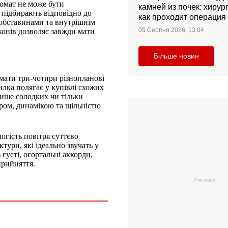
ромат не може бути
камней из почек: хирург
г підбирають відповідно до
как проходит операция 
 обставинами та внутрішнім
она стоит
05 Серпня 2026, 13:04
конів дозволяє завжди мати
Більше новин
мати три-чотири різнопланові
илка полягає у купівлі схожих
лише солодких чи тільки
ером, динамікою та щільністю
огість повітря суттєво
тури, які ідеально звучать у
густі, огортальні аккорди,
прийняття.