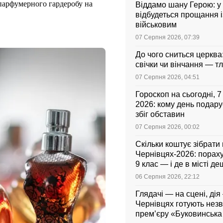
 парфумерного гардеробу на
Віддамо шану Герою: у
відбудеться прощання і
військовим
07 Серпня 2026, 07:39
До чого сниться церква
свічки чи вінчання — т
07 Серпня 2026, 04:51
Гороскоп на сьогодні, 
2026: кому день подар
збіг обставин
07 Серпня 2026, 00:02
Скільки коштує зібрати
Чернівцях-2026: порахув
9 клас — і де в місті 
06 Серпня 2026, 22:12
Глядачі — на сцені, дія 
Чернівцях готують нез
прем’єру «Буковинськ