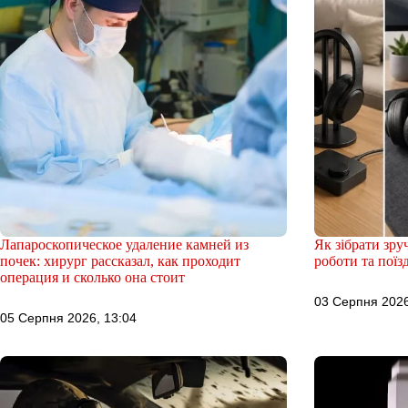
Лапароскопическое удаление камней из
Як зібрати зру
почек: хирург рассказал, как проходит
роботи та поїз
операция и сколько она стоит
03 Серпня 2026
05 Серпня 2026, 13:04