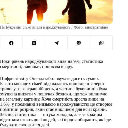
На Буковині різко впала народжуваність / Фото: ілюстративне
Поки рівень народжуваності впав на 9%, статистика
смертності, навпаки, поповзла вгору.
Цифри зі звіту Опендатабот звучать досить сумно.
Багато молодих сімей відкладають поповнення через
тривогу за завтрашній день, а частина буковинців була
змушена виїхати у пошуках безпеки, що теж вплинуло
на загальну картину. Хоча смертність зросла лише на
1,6%, у поєднанні з низькою народжуваністю це створює
помітний розрив, який стає викликом для всієї країни.
Звісно, статистика — штука холодна, але за кожним
відсотком стоять долі людей, які щодня обирають, як і де
будувати своє життя далі.