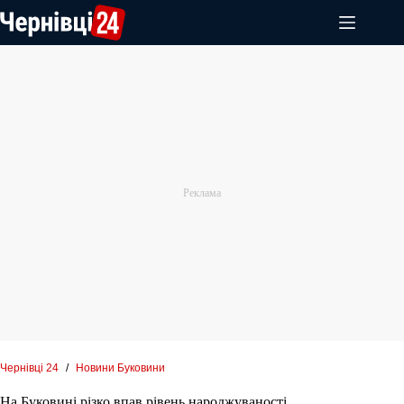
Перейти
до
вмісту
Чернівці 24
/
Новини Буковини
На Буковині різко впав рівень народжуваності