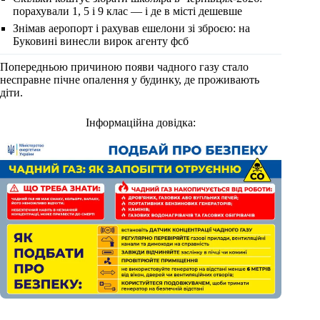
порахували 1, 5 і 9 клас — і де в місті дешевше
Знімав аеропорт і рахував ешелони зі зброєю: на
Буковині винесли вирок агенту фсб
Попередньою причиною появи чадного газу стало
несправне пічне опалення у будинку, де проживають
діти.
Інформаційна довідка: