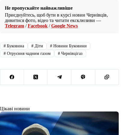
Не пропускайте найважливіше
Приєднуйтесь, щоб бути в курсі новин Чернівців,
дивитися фото, відео та читати ексклюзиви —
Telegram
/
Facebook
/
Google News
#
Буковина
#
Діти
#
Новини Буковини
#
Отруєння чадним газом
#
Чернівцігаз
Цікаві новини