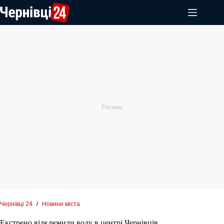
Перейти
до
вмісту
Чернівці 24
/
Новини міста
Екстрено відключили воду в центрі Чернівців