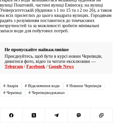
вулиці Поштовій, частині вулиці Емінеску, на вулиці
Університетській (будинки з 1 по 15 та з 2 по 26), а також
на всіх прилеглих до цього квадрата вулицях. Городянам
радять з розумінням поставитися до тимчасових
незручностей та за можливості зробити мінімальні
запаси води для побутових потреб.
Не пропускайте найважливіше
Приєднуйтесь, щоб бути в курсі новин Чернівців,
дивитися фото, відео та читати ексклюзиви —
Telegram
/
Facebook
/
Google News
#
Аварія
#
Відключення води
#
Новини Чернівців
#
Чернівці
#
Чернівціводоканал