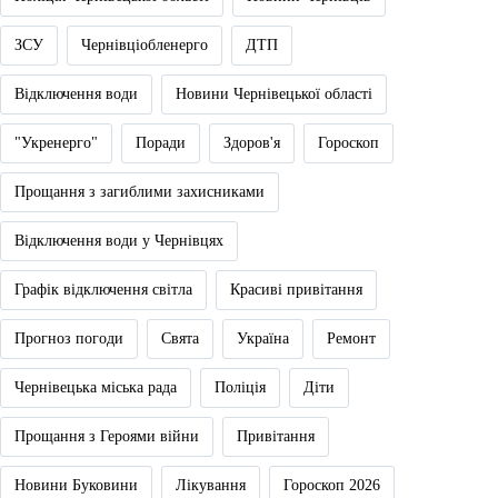
ЗСУ
Чернівціобленерго
ДТП
Відключення води
Новини Чернівецької області
"Укренерго"
Поради
Здоров'я
Гороскоп
Прощання з загиблими захисниками
Відключення води у Чернівцях
Графік відключення світла
Красиві привітання
Прогноз погоди
Свята
Україна
Ремонт
Чернівецька міська рада
Поліція
Діти
Прощання з Героями війни
Привітання
Новини Буковини
Лікування
Гороскоп 2026