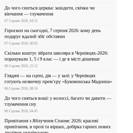
До чого сниться церква: заходити, свічки чи
вінчання — тлумачення
07 Серпня 2026, 04:51
Гороскоп на сьогодні, 7 серпня 2026: кому день
подарує вдалий збіг обставин
07 Серпня 2026, 00:02
Скільки коштує зібрати школяра в Чернівцях-2026:
порахували 1, 5 і 9 клас — і де в місті дешевше
06 Серпня 2026, 22:12
Глядачі — на сцені, дія — у залі: у Чернівцях
готують незвичну прем’єру «Буковинська Мадонна»
06 Серпня 2026, 08:16
До чого сняться воші: у волоссі, багато чи давити —
тлумачення сну
06 Серпня 2026, 04:45
Привітання з Яблучним Спаомс 2026: красиві
привітання, в прозі та віршах, добірка гарних нових
листівок українською