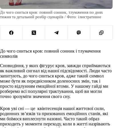
До чого сниться кров: повний сонник, тлумачення по днях
тижня та детальний розбір сценаріїв / Фото: ілюстративне
До чого сниться кров: повний сонник і тлумачення
символів
Сновидіння, у яких фігурує кров, завжди сприймаються
як важливий сигнал від нашої підсвідомості. Люди часто
запитують, до чого сниться кров, адже такий символ
може бути як передвісником доленосних змін, так і
просто відлунням емоційної втоми. У нашому гайді ми
розберемо всі популярні трактування, щоб ви могли
точно зрозуміти значення свого сну.
Кров уві сні — це квінтесенція нашої життєвої сили,
родинних зв’язків та прихованих емоційних станів, які
ми боїмося виплеснути назовні. Часто такий образ
приходить у моменти переходу, коли в житті назрівають