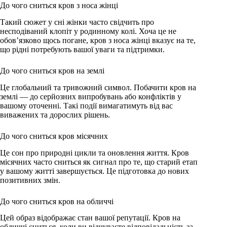
До чого сниться кров з носа жінці
Такий сюжет у сні жінки часто свідчить про
несподіваний клопіт у родинному колі. Хоча це не
обов’язково щось погане, кров з носа жінці вказує на те,
що рідні потребують вашої уваги та підтримки.
До чого сниться кров на землі
Це глобальний та тривожний символ. Побачити кров на
землі — до серйозних випробувань або конфліктів у
вашому оточенні. Такі події вимагатимуть від вас
виважених та дорослих рішень.
До чого сниться кров місячних
Це сон про природні цикли та оновлення життя. Кров
місячних часто сниться як сигнал про те, що старий етап
у вашому житті завершується. Це підготовка до нових
позитивних змін.
До чого сниться кров на обличчі
Цей образ відображає стан вашої репутації. Кров на
обличчі сниться, коли ви відчуваєте відповідальність за