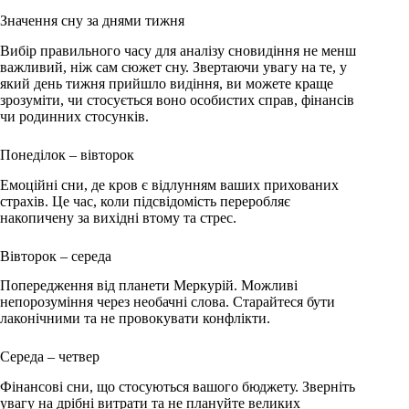
Значення сну за днями тижня
Вибір правильного часу для аналізу сновидіння не менш
важливий, ніж сам сюжет сну. Звертаючи увагу на те, у
який день тижня прийшло видіння, ви можете краще
зрозуміти, чи стосується воно особистих справ, фінансів
чи родинних стосунків.
Понеділок – вівторок
Емоційні сни, де кров є відлунням ваших прихованих
страхів. Це час, коли підсвідомість переробляє
накопичену за вихідні втому та стрес.
Вівторок – середа
Попередження від планети Меркурій. Можливі
непорозуміння через необачні слова. Старайтеся бути
лаконічними та не провокувати конфлікти.
Середа – четвер
Фінансові сни, що стосуються вашого бюджету. Зверніть
увагу на дрібні витрати та не плануйте великих