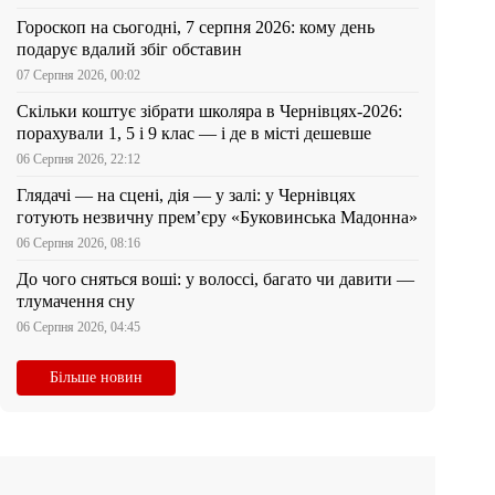
Гороскоп на сьогодні, 7 серпня 2026: кому день
подарує вдалий збіг обставин
07 Серпня 2026, 00:02
Скільки коштує зібрати школяра в Чернівцях-2026:
порахували 1, 5 і 9 клас — і де в місті дешевше
06 Серпня 2026, 22:12
Глядачі — на сцені, дія — у залі: у Чернівцях
готують незвичну прем’єру «Буковинська Мадонна»
06 Серпня 2026, 08:16
До чого сняться воші: у волоссі, багато чи давити —
тлумачення сну
06 Серпня 2026, 04:45
Більше новин