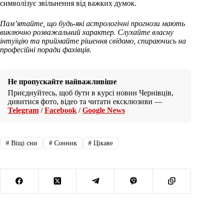
символізує звільнення від важких думок.
Пам’ятайте, що будь-які астрологічні прогнози мають
виключно розважальний характер. Слухайте власну
інтуїцію та приймайте рішення свідомо, спираючись на
професійні поради фахівців.
Не пропускайте найважливіше
Приєднуйтесь, щоб бути в курсі новин Чернівців,
дивитися фото, відео та читати ексклюзиви —
Telegram
/
Facebook
/
Google News
#
Віщі сни
#
Сонник
#
Цікаве