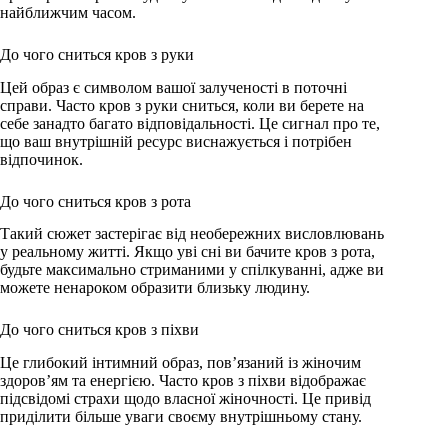
найближчим часом.
До чого сниться кров з руки
Цей образ є символом вашої залученості в поточні
справи. Часто кров з руки сниться, коли ви берете на
себе занадто багато відповідальності. Це сигнал про те,
що ваш внутрішній ресурс виснажується і потрібен
відпочинок.
До чого сниться кров з рота
Такий сюжет застерігає від необережних висловлювань
у реальному житті. Якщо уві сні ви бачите кров з рота,
будьте максимально стриманими у спілкуванні, адже ви
можете ненароком образити близьку людину.
До чого сниться кров з піхви
Це глибокий інтимний образ, пов’язаний із жіночим
здоров’ям та енергією. Часто кров з піхви відображає
підсвідомі страхи щодо власної жіночності. Це привід
приділити більше уваги своєму внутрішньому стану.