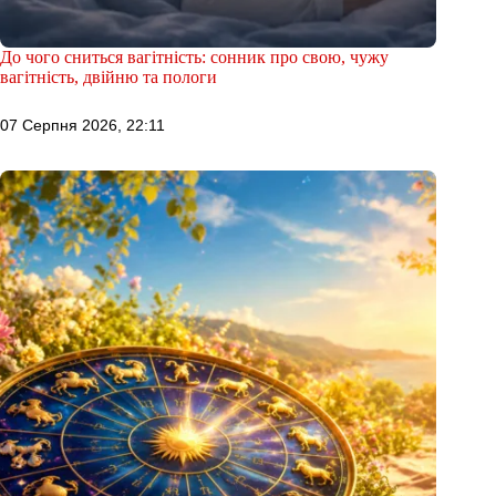
До чого сниться вагітність: сонник про свою, чужу
вагітність, двійню та пологи
07 Серпня 2026, 22:11