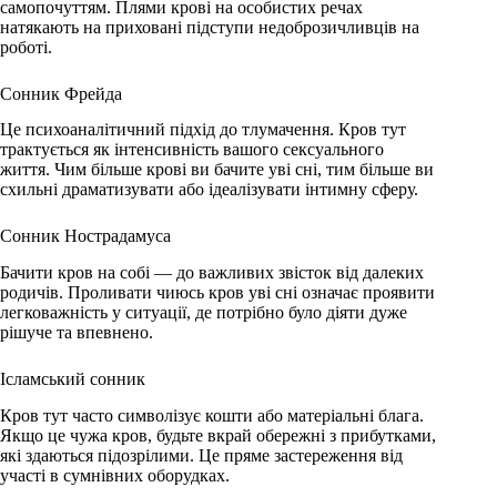
самопочуттям. Плями крові на особистих речах
натякають на приховані підступи недоброзичливців на
роботі.
Сонник Фрейда
Це психоаналітичний підхід до тлумачення. Кров тут
трактується як інтенсивність вашого сексуального
життя. Чим більше крові ви бачите уві сні, тим більше ви
схильні драматизувати або ідеалізувати інтимну сферу.
Сонник Нострадамуса
Бачити кров на собі — до важливих звісток від далеких
родичів. Проливати чиюсь кров уві сні означає проявити
легковажність у ситуації, де потрібно було діяти дуже
рішуче та впевнено.
Ісламський сонник
Кров тут часто символізує кошти або матеріальні блага.
Якщо це чужа кров, будьте вкрай обережні з прибутками,
які здаються підозрілими. Це пряме застереження від
участі в сумнівних оборудках.