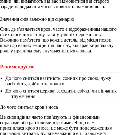
зміни, які вимагають від вас відмовитися від старого
заради народження чогось нового та важливішого.
Значення снів залежно від сценарію
Сни, де з’являється кров, часто є відображенням нашого
психологічного стану та внутрішніх переживань.
Важливо пам’ятати, що кожна деталь, від місця появи
крові до ваших емоцій під час сну, відіграє вирішальну
роль у правильному тлумаченні цього знака.
Рекомендуємо
До чого сниться вагітність: сонник про свою, чужу
вагітність, двійню та пологи
До чого сниться церква: заходити, свічки чи вінчання
— тлумачення
До чого сниться кров з носа
Це сновидіння часто пов’язують із фінансовими
справами або раптовими втратами. Якщо вам
приснилася кров з носа, це може бути попередженням
про марні витрати. Будьте уважнішими до бюджету