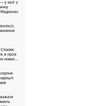
— у залі: у
вичну
а Мадонна»
 волоссі,
умачення
м Спаомс
я, в прозі
них нових
6 серпня
 нарешті
аків
аважати
влюють