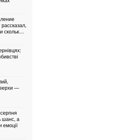
янках
аление
 рассказал,
и сколько
ернівцях:
вбивстві
лий,
 верхи —
5 серпня
ь шанс, а
 емоції