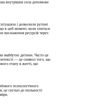
Ваша внутрішня сила допоможе
ситуацією і дозволили рутині
кщо в цей момент, коли сниться
не виснаження ресурсів через
 чи майбутнє дитини. Часто це
контексті — це символ того, що
ового етапу в житті, що
либокого психологічного
я, це сигнал до пильності:
міри.