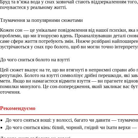
Бруд та в’язка вода у снах зазвичай стають віддзеркаленням того
почуваєтеся у реальному житті.
Тлумачення за популярними сюжетами
Кожен сон — це унікальне повідомлення від нашої психіки, яка 
проблеми, що ми ігноруємо вдень. Проаналізувавши деталі снови
саме сфери життя потребують змін. Нижче розібрані найпоширен
зустрічаються у снах про болото, щоб ви могли точно інтерпрету
До чого сниться болото на взутті
Цей сюжет вказує на те, що ви втягнуті в неприємні справи або 
репутацію. Болото на взутті символізує дрібні перешкоди, які за
мети. Якщо ви намагаєтеся відмити взуття — ви прагнете віднов
помилки минулого. Це сон-попередження, який закликає вас бу
оточення.
Рекомендуємо
До чого сняться воші: у волоссі, багато чи давити — тлумачен
До чого сниться кінь: білий, чорний, гнідий чи їхати верхи —