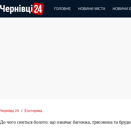
Перейти
до
ГОЛОВНЕ
НОВИНИ МІСТА
НОВИНИ 
вмісту
Чернівці 24
/
Езотерика
До чого сниться болото: що означає багнюка, трясовина та брудна