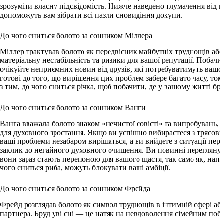
зрозуміти власну підсвідомість. Нижче наведено тлумачення від 
допоможуть вам зібрати всі пазли сновидіння докупи.
До чого сниться болото за сонником Міллера
Міллер трактував болото як передвісник майбутніх труднощів аб
матеріальну нестабільність та ризики для вашої репутації. Поба
очікуйте неприємних новин від друзів, які потребуватимуть ваш
готові до того, що вирішення цих проблем забере багато часу, то
з тим, до чого сниться річка, щоб побачити, де у вашому житті б
До чого сниться болото за сонником Ванги
Ванга вважала болото знаком «нечистої совісті» та випробувань,
для духовного зростання. Якщо ви успішно вибираєтеся з трясо
ваші проблеми незабаром вирішаться, а ви вийдете з ситуації п
заклик до негайного духовного очищення. Ви повинні переглянут
вони зараз стають перепоною для вашого щастя, так само як, нап
чого сниться риба, можуть блокувати ваші амбіції.
До чого сниться болото за сонником Фрейда
Фрейд розглядав болото як символ труднощів в інтимній сфері аб
партнера. Бруд уві сні — це натяк на невдоволення сімейним побу