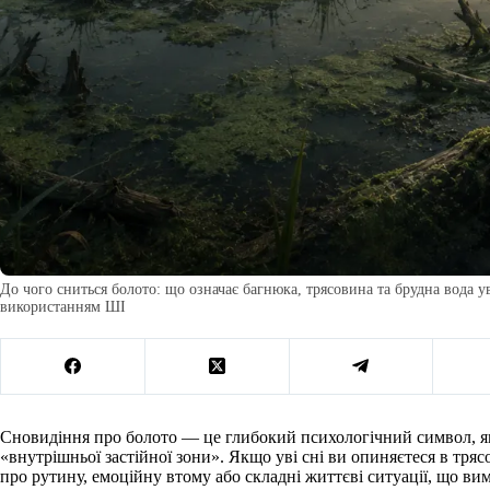
До чого сниться болото: що означає багнюка, трясовина та брудна вода уві
використанням ШІ
Сновидіння про болото — це глибокий психологічний символ, як
«внутрішньої застійної зони». Якщо уві сні ви опиняєтеся в трясо
про рутину, емоційну втому або складні життєві ситуації, що в