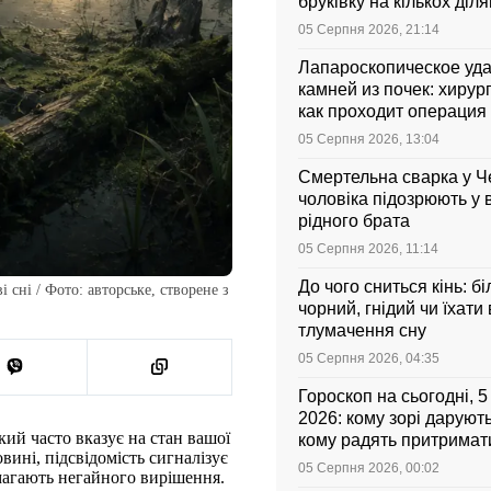
бруківку на кількох діл
05 Серпня 2026, 21:14
Лапароскопическое уд
камней из почек: хирург
как проходит операция 
она стоит
05 Серпня 2026, 13:04
Смертельна сварка у Ч
чоловіка підозрюють у 
рідного брата
05 Серпня 2026, 11:14
До чого сниться кінь: бі
 сні / Фото: авторське, створене з
чорний, гнідий чи їхати
тлумачення сну
05 Серпня 2026, 04:35
Гороскоп на сьогодні, 
2026: кому зорі даруют
ий часто вказує на стан вашої
кому радять притримати
вині, підсвідомість сигналізує
05 Серпня 2026, 00:02
имагають негайного вирішення.