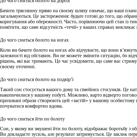
До чого сниться болото на дорозі
Бачити трясовину прямо на своєму шляху означає, що ваші план
загальмуються. Це застереження: будьте готові до того, що обра
коригування або обережності. Часто, порівнюючи цей стан із ти
помітити, що саме відсутність «течії» у ваших справах викликає
До чого сниться болото на ногах
Коли ви бачите болото на ногах або відчуваєте, що вони в’язнут
залежності від обставин. Ви не можете змінити ситуацію, бо від
рішень, які вас тримають. Це час усвідомити, що саме вас стрим
своєму оточенні.
До чого сниться болото на подвір’ї
Такий сон стосується вашого дому та сімейних стосунків. Це нат
накопичилися у вашому побуті. Можливо, варто відверто погово
приховані образи створюють цей «застій» у вашому особистому 
почуватися комфортно вдома.
До чого сниться йти по болоту
Сон, у якому ви змушені йти по болоту, відображає боротьбу з о
Ви докладаєте зусиль, але результат затримується. Це заклик пе