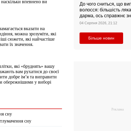
, наскільки впевнено ви
До чого сниться, що ви
волосся: більшість ляк
дарма, ось справжнє з
04 Серпня 2026, 21:12
намагається вказати на
діння, можна зрозуміти, які
Більше новин
іші сюжети, які найчастіше
вати їх значення.
плітки, які «бруднять» вашу
важають вам рухатися до своєї
ити добре ім’я та виправити
ти обережнішими у виборі
ня сну
 тлумачення сну