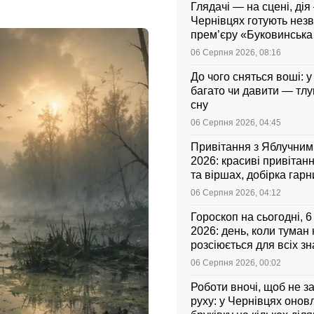
Глядачі — на сцені, дія 
Чернівцях готують нез
прем’єру «Буковинськ
06 Серпня 2026, 08:16
До чого сняться воші: у
багато чи давити — тл
сну
06 Серпня 2026, 04:45
Привітання з Яблучни
2026: красиві привітанн
та віршах, добірка гар
листівок українською
06 Серпня 2026, 04:12
Гороскоп на сьогодні, 
2026: день, коли туман
розсіюється для всіх зн
06 Серпня 2026, 00:02
Роботи вночі, щоб не з
руху: у Чернівцях оно