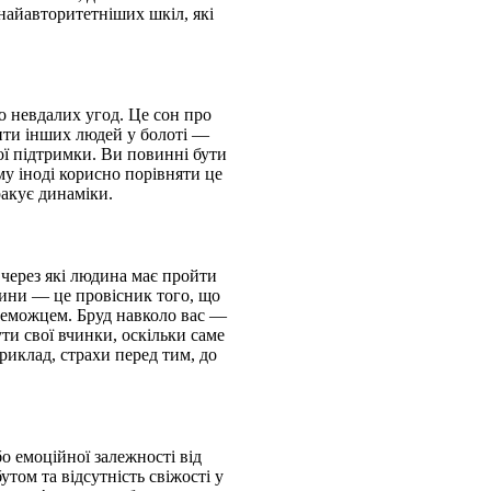
найавторитетніших шкіл, які
о невдалих угод. Це сон про
чити інших людей у болоті —
ої підтримки. Ви повинні бути
му іноді корисно порівняти це
ракує динаміки.
 через які людина має пройти
вини — це провісник того, що
ереможцем. Бруд навколо вас —
и свої вчинки, оскільки саме
риклад, страхи перед тим, до
о емоційної залежності від
том та відсутність свіжості у