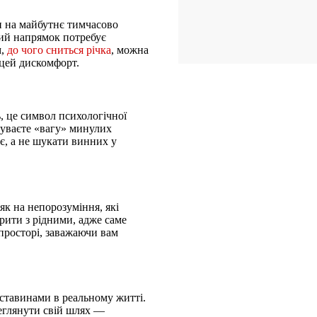
и на майбутнє тимчасово
ний напрямок потребує
м,
до чого сниться річка
, можна
 цей дискомфорт.
ь, це символ психологічної
чуваєте «вагу» минулих
ує, а не шукати винних у
як на непорозуміння, які
рити з рідними, адже саме
просторі, заважаючи вам
бставинами в реальному житті.
реглянути свій шлях —