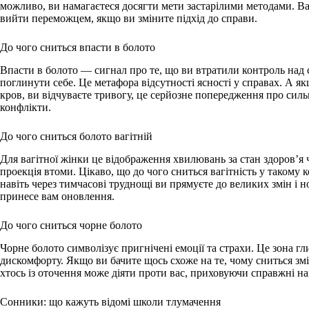
можливо, ви намагаєтеся досягти мети застарілими методами. 
вийти переможцем, якщо ви зміните підхід до справи.
До чого сниться впасти в болото
Впасти в болото — сигнал про те, що ви втратили контроль над 
поглинути себе. Це метафора відсутності ясності у справах. А я
кров, ви відчуваєте тривогу, це серйозне попередження про силь
конфлікти.
До чого сниться болото вагітній
Для вагітної жінки це відображення хвилювань за стан здоров’я
проекція втоми. Цікаво, що до чого сниться вагітність у такому 
навіть через тимчасові труднощі ви прямуєте до великих змін і н
принесе вам оновлення.
До чого сниться чорне болото
Чорне болото символізує пригнічені емоції та страхи. Це зона г
дискомфорту. Якщо ви бачите щось схоже на те, чому сниться змі
хтось із оточення може діяти проти вас, приховуючи справжні на
Сонники: що кажуть відомі школи тлумачення