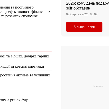
2026: кому день подар
слення та постійного
збіг обставин
е від ефективності фінансових
07 Серпня 2026, 00:02
 та розвиток економіки.
Більше новин
озі та віршах, добірка гарних
днішої та красиві картинки
зростання активів та успішних
ку, а ринок буде