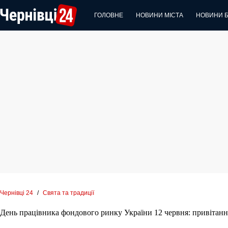
Перейти
до
ГОЛОВНЕ
НОВИНИ МІСТА
НОВИНИ 
вмісту
Чернівці 24
/
Свята та традиції
День працівника фондового ринку України 12 червня: привітання