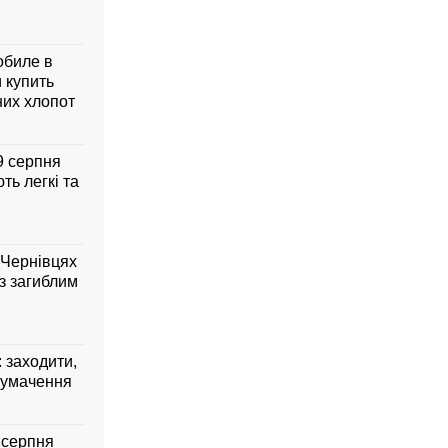
обиле в
 купить
них хлопот
 9 серпня
ть легкі та
 Чернівцях
з загиблим
: заходити,
лумачення
7 серпня