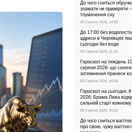
До чого сниться обручка
зламати чи приміряти 
тлумачення сну
08 Серпня 2026, 14:50
До 17:00 без водопоста
адреси в Чернівцях ли
сьогодні без води
08 Серпня 2026, 11:41
Гороскоп на тиждень 1
серпня 2026: що соняч
затемнення принесе к
знаку зодіаку
08 Серпня 2026, 06:04
Гороскоп на сьогодні, 
2026: Брама Лева відк
сильний старт кожному
зодіаку
08 Серпня 2026, 00:02
До чого сниться вагітні
про свою, чужу вагітніс