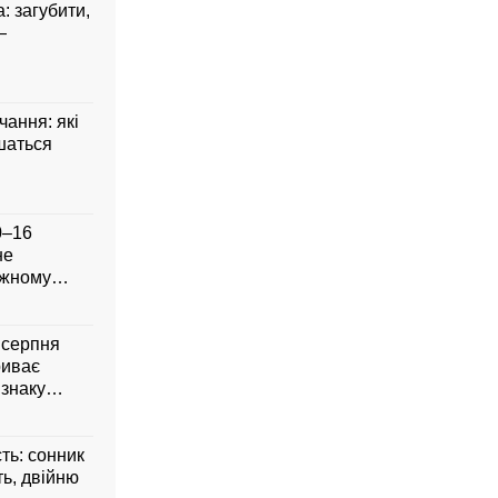
: загубити,
—
чання: які
шаться
0–16
не
ожному
8 серпня
риває
 знаку
сть: сонник
ть, двійню