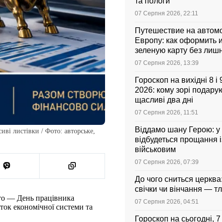
та пологи
07 Серпня 2026, 22:11
Путешествие на автом
Европу: как оформить и
зеленую карту без лиш
07 Серпня 2026, 13:39
Гороскоп на вихідні 8 і
2026: кому зорі подарую
щасливі два дні
07 Серпня 2026, 11:51
Віддамо шану Герою: у
ві листівки / Фото: авторське,
відбудеться прощання і
військовим
07 Серпня 2026, 07:39
До чого сниться церква
свічки чи вінчання — т
ято — День працівника
07 Серпня 2026, 04:51
ток економічної системи та
Гороскоп на сьогодні, 