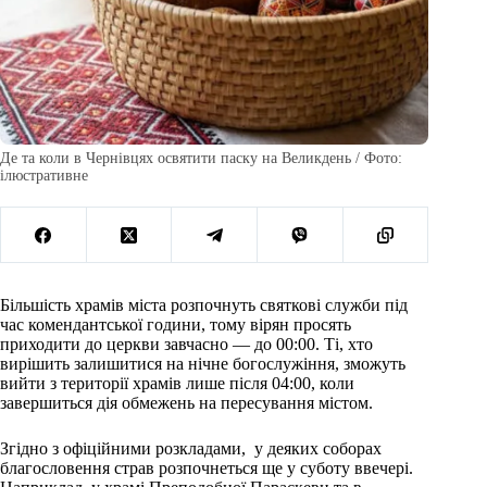
Де та коли в Чернівцях освятити паску на Великдень / Фото:
ілюстративне
Більшість храмів міста розпочнуть святкові служби під
час комендантської години, тому вірян просять
приходити до церкви завчасно — до 00:00. Ті, хто
вирішить залишитися на нічне богослужіння, зможуть
вийти з території храмів лише після 04:00, коли
завершиться дія обмежень на пересування містом.
Згідно з офіційними розкладами, у деяких соборах
благословення страв розпочнеться ще у суботу ввечері.