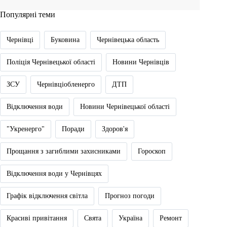
Популярні теми
Чернівці
Буковина
Чернівецька область
Поліція Чернівецької області
Новини Чернівців
ЗСУ
Чернівціобленерго
ДТП
Відключення води
Новини Чернівецької області
"Укренерго"
Поради
Здоров'я
Прощання з загиблими захисниками
Гороскоп
Відключення води у Чернівцях
Графік відключення світла
Прогноз погоди
Красиві привітання
Свята
Україна
Ремонт