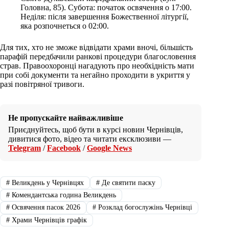
Головна, 85). Субота: початок освячення о 17:00.
Неділя: після завершення Божественної літургії,
яка розпочнеться о 02:00.
Для тих, хто не зможе відвідати храми вночі, більшість
парафій передбачили ранкові процедури благословення
страв. Правоохоронці нагадують про необхідність мати
при собі документи та негайно проходити в укриття у
разі повітряної тривоги.
Не пропускайте найважливіше
Приєднуйтесь, щоб бути в курсі новин Чернівців,
дивитися фото, відео та читати ексклюзиви —
Telegram
/
Facebook
/
Google News
#
Великдень у Чернівцях
#
Де святити паску
#
Комендантська година Великдень
#
Освячення пасок 2026
#
Розклад богослужінь Чернівці
#
Храми Чернівців графік