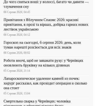
До чого сняться воші: у волоссі, багато чи давити —
тлумачення сну
06 Серпня 2026, 04:45
Привітання з Яблучним Спаомс 2026: красиві
привітання, в прозі та віршах, добірка гарних нових
листівок українською
06 Серпня 2026, 04:12
Гороскоп на сьогодні, 6 серпня 2026: день, коли
туман нарешті розсіюється для всіх знаків
06 Серпня 2026, 00:02
Роботи вночі, щоб не заважати руху: у Чернівцях
оновлюють бруківку на кількох ділянках
05 Серпня 2026, 21:14
Лапароскопическое удаление камней из почек:
хирург рассказал, как проходит операция и сколько
она стоит
05 Серпня 2026, 13:04
Смертельна сварка у Чернівцях: чоловіка
підозрюють у вбивстві рідного брата