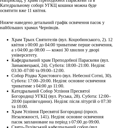
Наприклад, у храмі Преподобної Параскеви та в
Катедральному соборі УГКЦ кошики можна буде
освятити вже 11 квітня.
Нижче наведено детальний графік освячення пасок у
найбільших храмах Чернівців.
Храм Трьох Святителів (вул. Коцюбинського, 2). 12
квітня з 00:00 до 04:00 триватиме перше освячення,
а з 04:00 до 08:00 — кожні 30 хвилин у дворі
університету.
Кафедральний храм Преподобної Параскеви (вул.
Заньковецької, 24). Субота: 18:00–21:00. Неділя:
03:30–07:00 та 09:00–12:00.
Собор Різдва Христового (вул. Небесної Сотні, 30).
Субота: 17:00–20:00. Неділя: основне освячення
триватиме з 04:00 до 11:00.
Катедральний Собор Успіння Пресвятої
Богородиці УГКЦ (вул. Руська, 28). Субота: 12:00–
20:00 (щопівгодини). Неділя: після літургій о 07:30
та 10:00.
Храм Успіння Пресвятої Богородиці (просп.
Незалежності, 141). Неділя: основне освячення
пасок заплановане на період з 07:00 до 09:00.
Свято-Духівський кафедральний собор (вул.