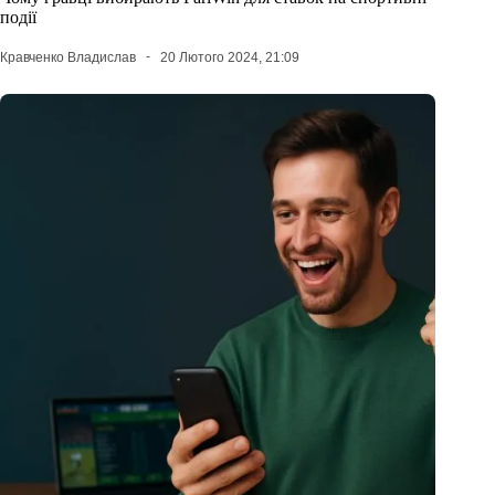
події
Кравченко Владислав
20 Лютого 2024, 21:09