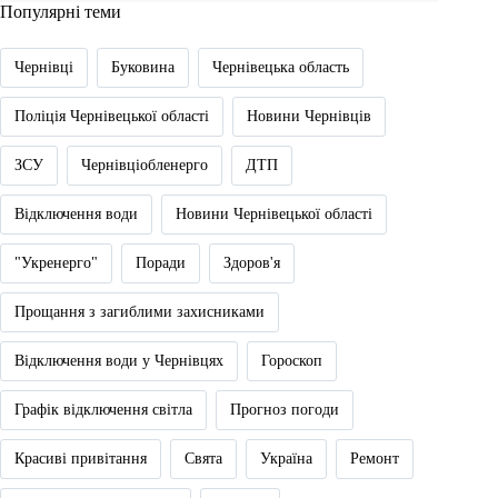
Популярні теми
Чернівці
Буковина
Чернівецька область
Поліція Чернівецької області
Новини Чернівців
ЗСУ
Чернівціобленерго
ДТП
Відключення води
Новини Чернівецької області
"Укренерго"
Поради
Здоров'я
Прощання з загиблими захисниками
Відключення води у Чернівцях
Гороскоп
Графік відключення світла
Прогноз погоди
Красиві привітання
Свята
Україна
Ремонт