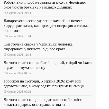
Роботи вночі, щоб не заважати руху: у Чернівцях
оновлюють бруківку на кількох ділянках
05 Серпня 2026, 21:14
Лапароскопическое удаление камней из почек:
хирург рассказал, как проходит операция и сколько
она стоит
05 Серпня 2026, 13:04
Смертельна сварка у Чернівцях: чоловіка
підозрюють у вбивстві рідного брата
05 Серпня 2026, 11:14
До чого сниться кінь: білий, чорний, гнідий чи їхати
верхи — тлумачення сну
05 Серпня 2026, 04:35
Гороскоп на сьогодні, 5 серпня 2026: кому зорі
дарують шанс, а кому радять притримати емоції
05 Серпня 2026, 00:02
До чого сниться, що випадає волосся: більшість
лякається дарма, ось справжнє значення