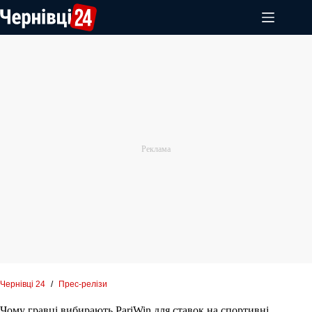
Перейти
до
вмісту
Чернівці 24
/
Прес-релізи
Чому гравці вибирають PariWin для ставок на спортивні