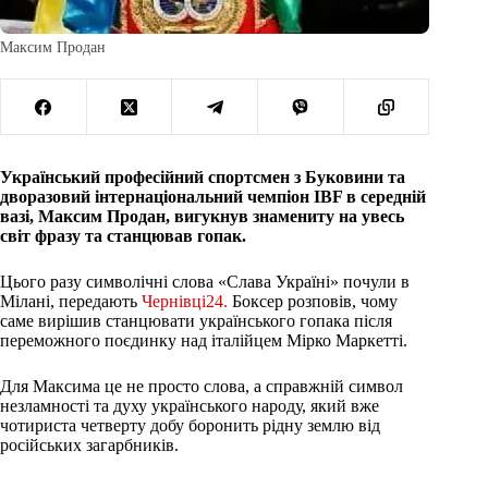
Максим Продан
Український професійний спортсмен з Буковини та
дворазовий інтернаціональний чемпіон IBF в середній
вазі, Максим Продан, вигукнув знамениту на увесь
світ фразу та станцював гопак.
Цього разу символічні слова «Слава Україні» почули в
Мілані, передають
Чернівці24.
Боксер розповів, чому
саме вирішив станцювати українського гопака після
переможного поєдинку над італійцем Мірко Маркетті.
Для Максима це не просто слова, а справжній символ
незламності та духу українського народу, який вже
чотириста четверту добу боронить рідну землю від
російських загарбників.