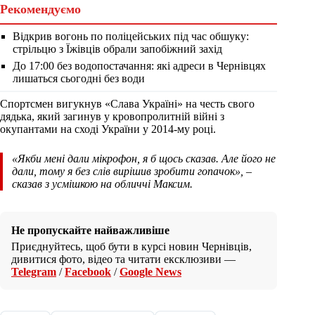
Рекомендуємо
Відкрив вогонь по поліцейських під час обшуку:
стрільцю з Їжівців обрали запобіжний захід
До 17:00 без водопостачання: які адреси в Чернівцях
лишаться сьогодні без води
Спортсмен вигукнув «Слава Україні» на честь свого
дядька, який загинув у кровопролитній війні з
окупантами на сході України у 2014-му році.
«Якби мені дали мікрофон, я б щось сказав. Але його не
дали, тому я без слів вирішив зробити гопачок»,
–
сказав з усмішкою на обличчі Максим.
Не пропускайте найважливіше
Приєднуйтесь, щоб бути в курсі новин Чернівців,
дивитися фото, відео та читати ексклюзиви —
Telegram
/
Facebook
/
Google News