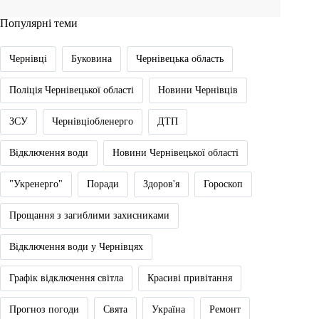
Популярні теми
Чернівці
Буковина
Чернівецька область
Поліція Чернівецької області
Новини Чернівців
ЗСУ
Чернівціобленерго
ДТП
Відключення води
Новини Чернівецької області
"Укренерго"
Поради
Здоров'я
Гороскоп
Прощання з загиблими захисниками
Відключення води у Чернівцях
Графік відключення світла
Красиві привітання
Прогноз погоди
Свята
Україна
Ремонт